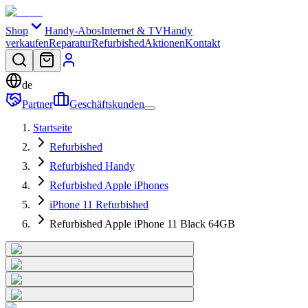
Shop
Handy-Abos
Internet & TV
Handy
verkaufen
Reparatur
Refurbished
Aktionen
Kontakt
de
Partner
Geschäftskunden
Startseite
Refurbished
Refurbished Handy
Refurbished Apple iPhones
iPhone 11 Refurbished
Refurbished Apple iPhone 11 Black 64GB