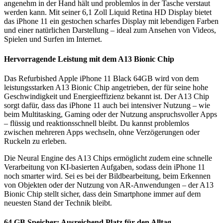
angenehm in der Hand hält und problemlos in der Tasche verstaut
werden kann. Mit seiner 6,1 Zoll Liquid Retina HD Display bietet
das iPhone 11 ein gestochen scharfes Display mit lebendigen Farben
und einer natürlichen Darstellung – ideal zum Ansehen von Videos,
Spielen und Surfen im Internet.
Hervorragende Leistung mit dem A13 Bionic Chip
Das Refurbished Apple iPhone 11 Black 64GB wird von dem
leistungsstarken A13 Bionic Chip angetrieben, der für seine hohe
Geschwindigkeit und Energieeffizienz bekannt ist. Der A13 Chip
sorgt dafür, dass das iPhone 11 auch bei intensiver Nutzung – wie
beim Multitasking, Gaming oder der Nutzung anspruchsvoller Apps
– flüssig und reaktionsschnell bleibt. Du kannst problemlos
zwischen mehreren Apps wechseln, ohne Verzögerungen oder
Ruckeln zu erleben.
Die Neural Engine des A13 Chips ermöglicht zudem eine schnelle
Verarbeitung von KI-basierten Aufgaben, sodass dein iPhone 11
noch smarter wird. Sei es bei der Bildbearbeitung, beim Erkennen
von Objekten oder der Nutzung von AR-Anwendungen – der A13
Bionic Chip stellt sicher, dass dein Smartphone immer auf dem
neuesten Stand der Technik bleibt.
64 GB Speicher: Ausreichend Platz für den Alltag