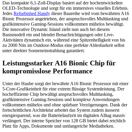
Das kompakte 6,1-Zoll-Display basiert auf der hochentwickelten
OLED-Technologie und sorgt für ein immersives visuelles Erlebnis.
Jedes
Refurbished Handy
dieser Baureihe wird vom bewährten A16
Bionic Prozessor angetrieben, der anspruchsvolles Multitasking und
grafikintensive Gaming-Sessions vollkommen mühelos bewältigt.
Die innovative Dynamic Island zieht nun auch bei diesem
Basismodell ein und blendet Benachrichtigungen oder Live-
Aktivitäten dynamisch ein, während eine Spitzenhelligkeit von bis
zu 2000 Nits im Outdoor-Modus eine perfekte Ablesbarkeit selbst
unter direkter Sonneneinstrahlung garantiert.
Leistungsstarker A16 Bionic Chip für
kompromisslose Performance
Unter der Haube sorgt der bewährte A16 Bionic Prozessor mit einer
5-Core-Grafikeinheit für eine extrem flüssige Systemleistung. Der
hocheffiziente Chip bewältigt anspruchsvolles Multitasking,
grafikintensive Gaming-Sessions und komplexe Anwendungen
vollkommen mühelos und ohne spürbare Verzögerungen. Dank der
fortschrittlichen Architektur arbeitet das System zudem äusserst
energiesparend, was die Batterielaufzeit im digitalen Alltag massiv
verlängert. Der interne Speicher von 128 GB bietet dabei reichlich
Platz für Apps, Dokumente und umfangreiche Mediatheken.