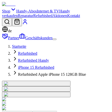
Shop
Handy-Abos
Internet & TV
Handy
verkaufen
Reparatur
Refurbished
Aktionen
Kontakt
de
Partner
Geschäftskunden
Startseite
Refurbished
Refurbished Handy
iPhone 15 Refurbished
Refurbished Apple iPhone 15 128GB Blue