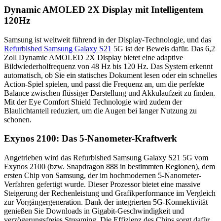
Dynamic AMOLED 2X Display mit Intelligentem
120Hz
Samsung ist weltweit führend in der Display-Technologie, und das
Refurbished Samsung Galaxy S21
5G ist der Beweis dafür.
Das
6,2
Zoll Dynamic AMOLED 2X Display
bietet eine adaptive
Bildwiederholfrequenz von
48 Hz bis 120 Hz
.
Das System erkennt
automatisch, ob Sie ein statisches Dokument lesen oder ein schnelles
Action-Spiel spielen, und passt die Frequenz an, um die perfekte
Balance zwischen flüssiger Darstellung und Akkulaufzeit zu finden.
Mit der
Eye Comfort Shield
Technologie wird zudem der
Blaulichtanteil reduziert, um die Augen bei langer Nutzung zu
schonen.
Exynos 2100: Das 5-Nanometer-Kraftwerk
Angetrieben wird das Refurbished Samsung Galaxy S21 5G vom
Exynos 2100 (bzw. Snapdragon 888 in bestimmten Regionen), dem
ersten Chip von Samsung, der im hochmodernen 5-Nanometer-
Verfahren gefertigt wurde. Dieser Prozessor bietet eine massive
Steigerung der Rechenleistung und Grafikperformance im Vergleich
zur Vorgängergeneration.
Dank der integrierten
5G-Konnektivität
genießen Sie Downloads in Gigabit-Geschwindigkeit und
verzögerungsfreies Streaming.
Die Effizienz des Chips sorgt dafür,