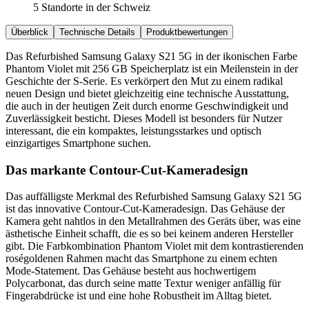
5 Standorte in der Schweiz
Überblick
Technische Details
Produktbewertungen
Das Refurbished Samsung Galaxy S21 5G in der ikonischen Farbe
Phantom Violet mit 256 GB Speicherplatz ist ein Meilenstein in der
Geschichte der S-Serie. Es verkörpert den Mut zu einem radikal
neuen Design und bietet gleichzeitig eine technische Ausstattung,
die auch in der heutigen Zeit durch enorme Geschwindigkeit und
Zuverlässigkeit besticht. Dieses Modell ist besonders für Nutzer
interessant, die ein kompaktes, leistungsstarkes und optisch
einzigartiges Smartphone suchen.
Das markante Contour-Cut-Kameradesign
Das auffälligste Merkmal des Refurbished Samsung Galaxy S21 5G
ist das innovative Contour-Cut-Kameradesign. Das Gehäuse der
Kamera geht nahtlos in den Metallrahmen des Geräts über, was eine
ästhetische Einheit schafft, die es so bei keinem anderen Hersteller
gibt. Die Farbkombination Phantom Violet mit dem kontrastierenden
roségoldenen Rahmen macht das Smartphone zu einem echten
Mode-Statement. Das Gehäuse besteht aus hochwertigem
Polycarbonat, das durch seine matte Textur weniger anfällig für
Fingerabdrücke ist und eine hohe Robustheit im Alltag bietet.