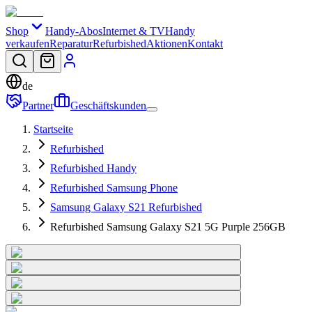
Shop
Handy-Abos
Internet & TV
Handy
verkaufen
Reparatur
Refurbished
Aktionen
Kontakt
de
Partner
Geschäftskunden
Startseite
Refurbished
Refurbished Handy
Refurbished Samsung Phone
Samsung Galaxy S21 Refurbished
Refurbished Samsung Galaxy S21 5G Purple 256GB