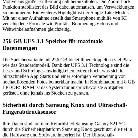
Motive aus großer Entfernung nah heranzuholen.
Die
Zoom Lock
Funktion stabilisiert das Bild dabei automatisch, um Verwacklungen
zu minimieren.
Ein weiteres Highlight ist der Single Take Modus:
Mit nur einer Aufnahme erstellt das Smartphone mithilfe von KI
verschiedene Formate wie Porträts, Boomerang-Videos und
Weitwinkelaufnahmen gleichzeitig.
256 GB UFS 3.1 Speicher für maximale
Datenmengen
Die Speichervariante mit 256 GB bietet Ihnen doppelt so viel Platz
wie das Standardmodell.
Dank der
UFS 3.1 Technologie
sind die
Lese- und Schreibgeschwindigkeiten extrem hoch, was sich in
blitzschnellen App-Starts und einer sofortigen Verarbeitung von
hochauflösenden Fotos bemerkbar macht.
In Kombination mit 8 GB
LPDDR5 RAM ist das System für anspruchsvollste Aufgaben
gerüstet, ohne jemals ins Stocken zu geraten.
Sicherheit durch Samsung Knox und Ultraschall-
Fingerabdrucksensor
Ihre Daten sind auf dem Refurbished Samsung Galaxy S21 5G
durch die Sicherheitsplattform
Samsung Knox
geschützt, die tief in
die Hardware und Software integriert ist.
Der Ultraschall-