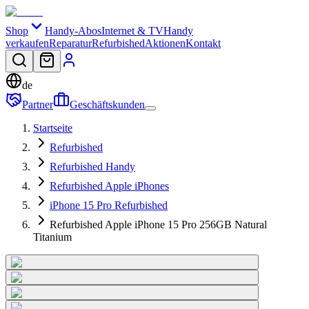
Shop
Handy-Abos
Internet & TV
Handy
verkaufen
Reparatur
Refurbished
Aktionen
Kontakt
de
Partner
Geschäftskunden
Startseite
Refurbished
Refurbished Handy
Refurbished Apple iPhones
iPhone 15 Pro Refurbished
Refurbished Apple iPhone 15 Pro 256GB Natural
Titanium