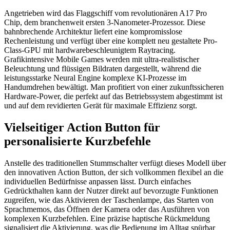
Angetrieben wird das Flaggschiff vom revolutionären A17 Pro
Chip, dem branchenweit ersten 3-Nanometer-Prozessor. Diese
bahnbrechende Architektur liefert eine kompromisslose
Rechenleistung und verfügt über eine komplett neu gestaltete Pro-
Class-GPU mit hardwarebeschleunigtem Raytracing.
Grafikintensive Mobile Games werden mit ultra-realistischer
Beleuchtung und flüssigen Bildraten dargestellt, während die
leistungsstarke Neural Engine komplexe KI-Prozesse im
Handumdrehen bewältigt. Man profitiert von einer zukunftssicheren
Hardware-Power, die perfekt auf das Betriebssystem abgestimmt ist
und auf dem revidierten Gerät für maximale Effizienz sorgt.
Vielseitiger Action Button für
personalisierte Kurzbefehle
Anstelle des traditionellen Stummschalter verfügt dieses Modell über
den innovativen Action Button, der sich vollkommen flexibel an die
individuellen Bedürfnisse anpassen lässt. Durch einfaches
Gedrückthalten kann der Nutzer direkt auf bevorzugte Funktionen
zugreifen, wie das Aktivieren der Taschenlampe, das Starten von
Sprachmemos, das Öffnen der Kamera oder das Ausführen von
komplexen Kurzbefehlen. Eine präzise haptische Rückmeldung
signalisiert die Aktivierung, was die Bedienung im Alltag spürbar