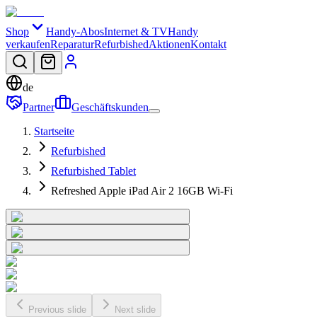
Shop
Handy-Abos
Internet & TV
Handy
verkaufen
Reparatur
Refurbished
Aktionen
Kontakt
de
Partner
Geschäftskunden
Startseite
Refurbished
Refurbished Tablet
Refreshed Apple iPad Air 2 16GB Wi-Fi
Previous slide
Next slide