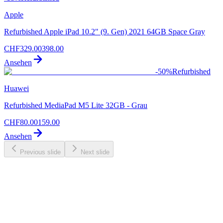
Apple
Refurbished Apple iPad 10.2" (9. Gen) 2021 64GB Space Gray
CHF
329.00
398.00
Ansehen
-
50
%
Refurbished
Huawei
Refurbished MediaPad M5 Lite 32GB - Grau
CHF
80.00
159.00
Ansehen
Previous slide
Next slide