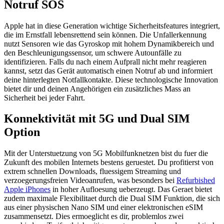
Notruf SOS
Apple hat in diese Generation wichtige Sicherheitsfeatures integriert,
die im Ernstfall lebensrettend sein können. Die Unfallerkennung
nutzt Sensoren wie das Gyroskop mit hohem Dynamikbereich und
den Beschleunigungssensor, um schwere Autounfälle zu
identifizieren. Falls du nach einem Aufprall nicht mehr reagieren
kannst, setzt das Gerät automatisch einen Notruf ab und informiert
deine hinterlegten Notfallkontakte. Diese technologische Innovation
bietet dir und deinen Angehörigen ein zusätzliches Mass an
Sicherheit bei jeder Fahrt.
Konnektivität mit 5G und Dual SIM
Option
Mit der Unterstuetzung von 5G Mobilfunknetzen bist du fuer die
Zukunft des mobilen Internets bestens geruestet. Du profitierst von
extrem schnellen Downloads, fluessigem Streaming und
verzoegerungsfreien Videoanrufen, was besonders bei
Refurbished
Apple iPhones
in hoher Aufloesung ueberzeugt. Das Geraet bietet
zudem maximale Flexibilitaet durch die Dual SIM Funktion, die sich
aus einer physischen Nano SIM und einer elektronischen eSIM
zusammensetzt. Dies ermoeglicht es dir, problemlos zwei