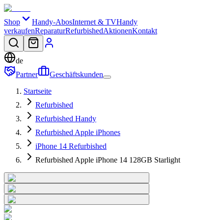
Shop
Handy-Abos
Internet & TV
Handy
verkaufen
Reparatur
Refurbished
Aktionen
Kontakt
de
Partner
Geschäftskunden
Startseite
Refurbished
Refurbished Handy
Refurbished Apple iPhones
iPhone 14 Refurbished
Refurbished Apple iPhone 14 128GB Starlight