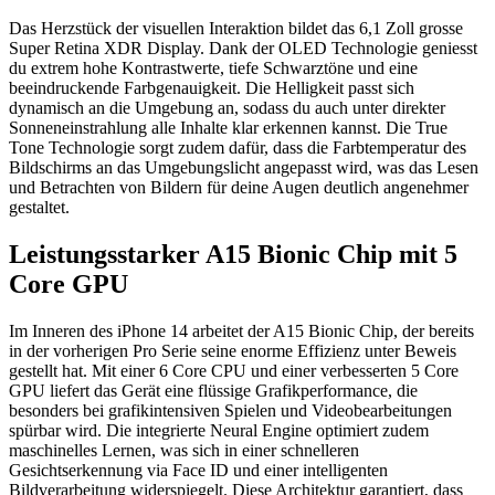
Das Herzstück der visuellen Interaktion bildet das 6,1 Zoll grosse
Super Retina XDR Display. Dank der OLED Technologie geniesst
du extrem hohe Kontrastwerte, tiefe Schwarztöne und eine
beeindruckende Farbgenauigkeit. Die Helligkeit passt sich
dynamisch an die Umgebung an, sodass du auch unter direkter
Sonneneinstrahlung alle Inhalte klar erkennen kannst. Die True
Tone Technologie sorgt zudem dafür, dass die Farbtemperatur des
Bildschirms an das Umgebungslicht angepasst wird, was das Lesen
und Betrachten von Bildern für deine Augen deutlich angenehmer
gestaltet.
Leistungsstarker A15 Bionic Chip mit 5
Core GPU
Im Inneren des iPhone 14 arbeitet der A15 Bionic Chip, der bereits
in der vorherigen Pro Serie seine enorme Effizienz unter Beweis
gestellt hat. Mit einer 6 Core CPU und einer verbesserten 5 Core
GPU liefert das Gerät eine flüssige Grafikperformance, die
besonders bei grafikintensiven Spielen und Videobearbeitungen
spürbar wird. Die integrierte Neural Engine optimiert zudem
maschinelles Lernen, was sich in einer schnelleren
Gesichtserkennung via Face ID und einer intelligenten
Bildverarbeitung widerspiegelt. Diese Architektur garantiert, dass