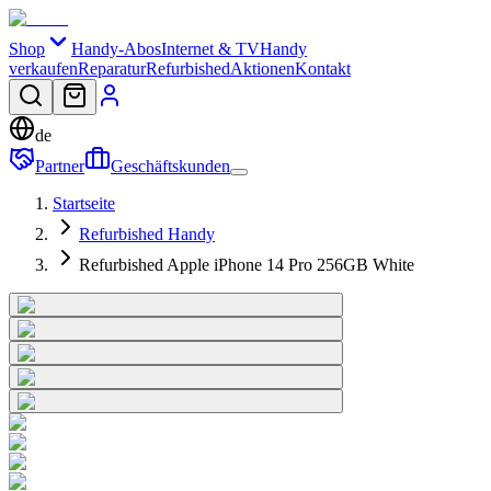
Shop
Handy-Abos
Internet & TV
Handy
verkaufen
Reparatur
Refurbished
Aktionen
Kontakt
de
Partner
Geschäftskunden
Startseite
Refurbished Handy
Refurbished Apple iPhone 14 Pro 256GB White