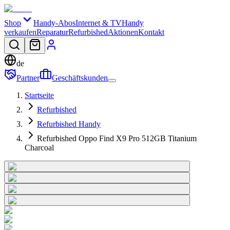
Shop
Handy-Abos
Internet & TV
Handy
verkaufen
Reparatur
Refurbished
Aktionen
Kontakt
de
Partner
Geschäftskunden
Startseite
Refurbished
Refurbished Handy
Refurbished Oppo Find X9 Pro 512GB Titanium
Charcoal