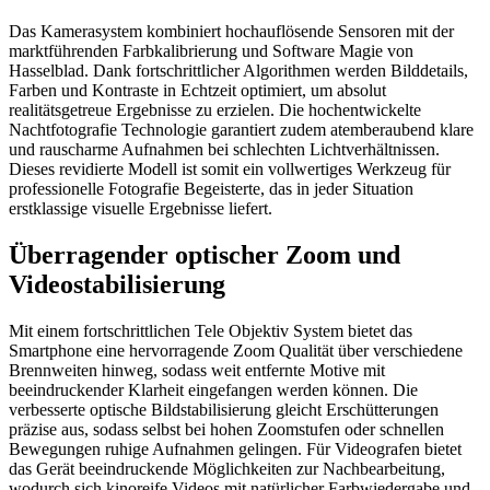
Das Kamerasystem kombiniert hochauflösende Sensoren mit der
marktführenden Farbkalibrierung und Software Magie von
Hasselblad. Dank fortschrittlicher Algorithmen werden Bilddetails,
Farben und Kontraste in Echtzeit optimiert, um absolut
realitätsgetreue Ergebnisse zu erzielen. Die hochentwickelte
Nachtfotografie Technologie garantiert zudem atemberaubend klare
und rauscharme Aufnahmen bei schlechten Lichtverhältnissen.
Dieses revidierte Modell ist somit ein vollwertiges Werkzeug für
professionelle Fotografie Begeisterte, das in jeder Situation
erstklassige visuelle Ergebnisse liefert.
Überragender optischer Zoom und
Videostabilisierung
Mit einem fortschrittlichen Tele Objektiv System bietet das
Smartphone eine hervorragende Zoom Qualität über verschiedene
Brennweiten hinweg, sodass weit entfernte Motive mit
beeindruckender Klarheit eingefangen werden können. Die
verbesserte optische Bildstabilisierung gleicht Erschütterungen
präzise aus, sodass selbst bei hohen Zoomstufen oder schnellen
Bewegungen ruhige Aufnahmen gelingen. Für Videografen bietet
das Gerät beeindruckende Möglichkeiten zur Nachbearbeitung,
wodurch sich kinoreife Videos mit natürlicher Farbwiedergabe und