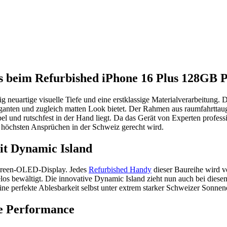
as beim Refurbished iPhone 16 Plus 128GB 
 neuartige visuelle Tiefe und eine erstklassige Materialverarbeitung.
 eleganten und zugleich matten Look bietet. Der Rahmen aus raumfahrtt
el und rutschfest in der Hand liegt. Da das Gerät von Experten profess
e höchsten Ansprüchen in der Schweiz gerecht wird.
it Dynamic Island
-Screen-OLED-Display. Jedes
Refurbished Handy
dieser Baureihe wird v
s bewältigt. Die innovative Dynamic Island zieht nun auch bei diesem
ne perfekte Ablesbarkeit selbst unter extrem starker Schweizer Sonnene
de Performance