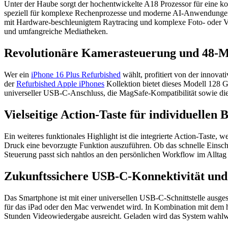
Unter der Haube sorgt der hochentwickelte A18 Prozessor für eine k
speziell für komplexe Rechenprozesse und moderne AI-Anwendungen ko
mit Hardware-beschleunigtem Raytracing und komplexe Foto- oder Vi
und umfangreiche Mediatheken.
Revolutionäre Kamerasteuerung und 48-
Wer ein
iPhone 16 Plus Refurbished
wählt, profitiert von der innova
der
Refurbished Apple iPhones
Kollektion bietet dieses Modell 128 G
universeller USB-C-Anschluss, die MagSafe-Kompatibilität sowie die
Vielseitige Action-Taste für individuellen
Ein weiteres funktionales Highlight ist die integrierte Action-Taste, 
Druck eine bevorzugte Funktion auszuführen. Ob das schnelle Einscha
Steuerung passt sich nahtlos an den persönlichen Workflow im Alltag
Zukunftssichere USB-C-Konnektivität und
Das Smartphone ist mit einer universellen USB-C-Schnittstelle ausges
für das iPad oder den Mac verwendet wird. In Kombination mit dem ho
Stunden Videowiedergabe ausreicht. Geladen wird das System wahlwe