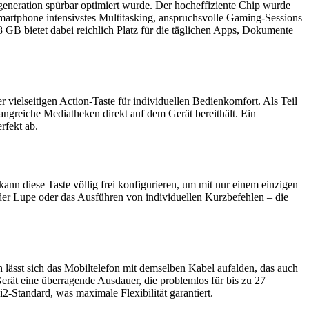
eneration spürbar optimiert wurde. Der hocheffiziente Chip wurde
martphone intensivstes Multitasking, anspruchsvolle Gaming-Sessions
B bietet dabei reichlich Platz für die täglichen Apps, Dokumente
 vielseitigen Action-Taste für individuellen Bedienkomfort. Als Teil
angreiche Mediatheken direkt auf dem Gerät bereithält. Ein
rfekt ab.
kann diese Taste völlig frei konfigurieren, um mit nur einem einzigen
 der Lupe oder das Ausführen von individuellen Kurzbefehlen – die
h lässt sich das Mobiltelefon mit demselben Kabel aufalden, das auch
rät eine überragende Ausdauer, die problemlos für bis zu 27
tandard, was maximale Flexibilität garantiert.