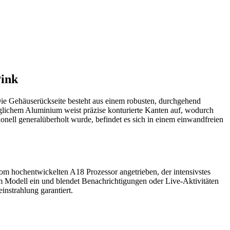
Pink
 Die Gehäuserückseite besteht aus einem robusten, durchgehend
auglichem Aluminium weist präzise konturierte Kanten auf, wodurch
ionell generalüberholt wurde, befindet es sich in einem einwandfreien
om hochentwickelten A18 Prozessor angetrieben, der intensivstes
 Modell ein und blendet Benachrichtigungen oder Live-Aktivitäten
instrahlung garantiert.