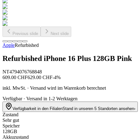
Previous slide
Next slide
Apple
Refurbished
Refurbished iPhone 16 Plus 128GB Pink
NT4794076768848
609.00
CHF
629.00
CHF
-
4
%
inkl. MwSt. · Versand wird im Warenkorb berechnet
Verfügbar · Versand in 1-2 Werktagen
Verfügbarkeit in den Filialen
Stand in unseren 5 Standorten ansehen
›
Zustand
Sehr gut
Speicher
128GB
Akkuzustand