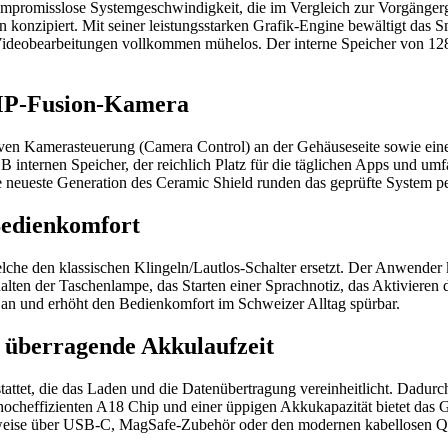
ompromisslose Systemgeschwindigkeit, die im Vergleich zur Vorgängerg
nzipiert. Mit seiner leistungsstarken Grafik-Engine bewältigt das S
deobearbeitungen vollkommen mühelos. Der interne Speicher von 128 G
MP-Fusion-Kamera
tiven Kamerasteuerung (Camera Control) an der Gehäuseseite sowie einer
B internen Speicher, der reichlich Platz für die täglichen Apps und umf
 neueste Generation des Ceramic Shield runden das geprüfte System pe
 Bedienkomfort
welche den klassischen Klingeln/Lautlos-Schalter ersetzt. Der Anwender 
lten der Taschenlampe, das Starten einer Sprachnotiz, das Aktivieren
 an und erhöht den Bedienkomfort im Schweizer Alltag spürbar.
 überragende Akkulaufzeit
tattet, die das Laden und die Datenübertragung vereinheitlicht. Dadurc
cheffizienten A18 Chip und einer üppigen Akkukapazität bietet das Ge
ise über USB-C, MagSafe-Zubehör oder den modernen kabellosen Qi2-S