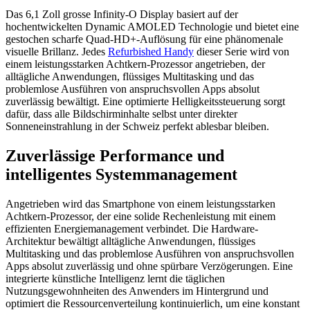
Das 6,1 Zoll grosse Infinity-O Display basiert auf der
hochentwickelten Dynamic AMOLED Technologie und bietet eine
gestochen scharfe Quad-HD+-Auflösung für eine phänomenale
visuelle Brillanz. Jedes
Refurbished Handy
dieser Serie wird von
einem leistungsstarken Achtkern-Prozessor angetrieben, der
alltägliche Anwendungen, flüssiges Multitasking und das
problemlose Ausführen von anspruchsvollen Apps absolut
zuverlässig bewältigt. Eine optimierte Helligkeitssteuerung sorgt
dafür, dass alle Bildschirminhalte selbst unter direkter
Sonneneinstrahlung in der Schweiz perfekt ablesbar bleiben.
Zuverlässige Performance und
intelligentes Systemmanagement
Angetrieben wird das Smartphone von einem leistungsstarken
Achtkern-Prozessor, der eine solide Rechenleistung mit einem
effizienten Energiemanagement verbindet. Die Hardware-
Architektur bewältigt alltägliche Anwendungen, flüssiges
Multitasking und das problemlose Ausführen von anspruchsvollen
Apps absolut zuverlässig und ohne spürbare Verzögerungen. Eine
integrierte künstliche Intelligenz lernt die täglichen
Nutzungsgewohnheiten des Anwenders im Hintergrund und
optimiert die Ressourcenverteilung kontinuierlich, um eine konstant