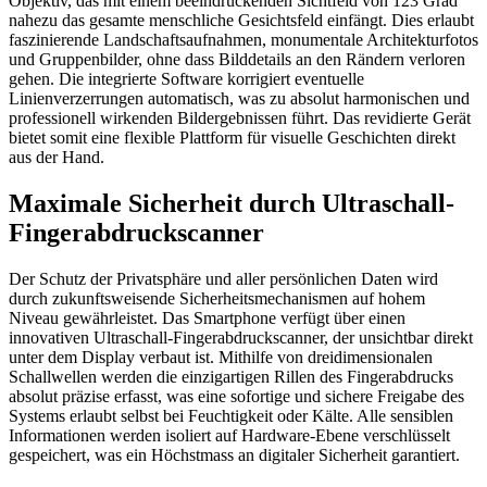
Objektiv, das mit einem beeindruckenden Sichtfeld von 123 Grad
nahezu das gesamte menschliche Gesichtsfeld einfängt. Dies erlaubt
faszinierende Landschaftsaufnahmen, monumentale Architekturfotos
und Gruppenbilder, ohne dass Bilddetails an den Rändern verloren
gehen. Die integrierte Software korrigiert eventuelle
Linienverzerrungen automatisch, was zu absolut harmonischen und
professionell wirkenden Bildergebnissen führt. Das revidierte Gerät
bietet somit eine flexible Plattform für visuelle Geschichten direkt
aus der Hand.
Maximale Sicherheit durch Ultraschall-
Fingerabdruckscanner
Der Schutz der Privatsphäre und aller persönlichen Daten wird
durch zukunftsweisende Sicherheitsmechanismen auf hohem
Niveau gewährleistet. Das Smartphone verfügt über einen
innovativen Ultraschall-Fingerabdruckscanner, der unsichtbar direkt
unter dem Display verbaut ist. Mithilfe von dreidimensionalen
Schallwellen werden die einzigartigen Rillen des Fingerabdrucks
absolut präzise erfasst, was eine sofortige und sichere Freigabe des
Systems erlaubt selbst bei Feuchtigkeit oder Kälte. Alle sensiblen
Informationen werden isoliert auf Hardware-Ebene verschlüsselt
gespeichert, was ein Höchstmass an digitaler Sicherheit garantiert.