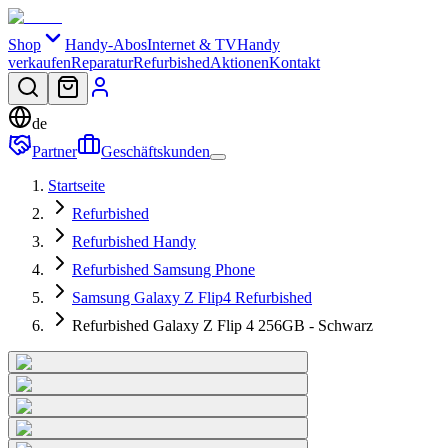
Shop
Handy-Abos
Internet & TV
Handy
verkaufen
Reparatur
Refurbished
Aktionen
Kontakt
de
Partner
Geschäftskunden
Startseite
Refurbished
Refurbished Handy
Refurbished Samsung Phone
Samsung Galaxy Z Flip4 Refurbished
Refurbished Galaxy Z Flip 4 256GB - Schwarz