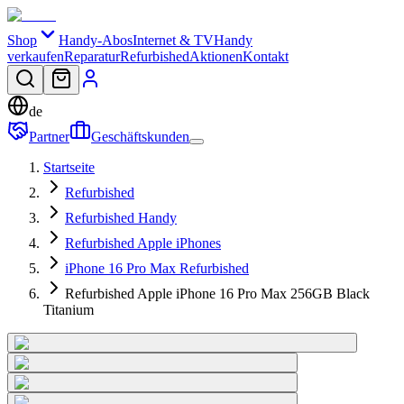
Shop
Handy-Abos
Internet & TV
Handy
verkaufen
Reparatur
Refurbished
Aktionen
Kontakt
de
Partner
Geschäftskunden
Startseite
Refurbished
Refurbished Handy
Refurbished Apple iPhones
iPhone 16 Pro Max Refurbished
Refurbished Apple iPhone 16 Pro Max 256GB Black
Titanium