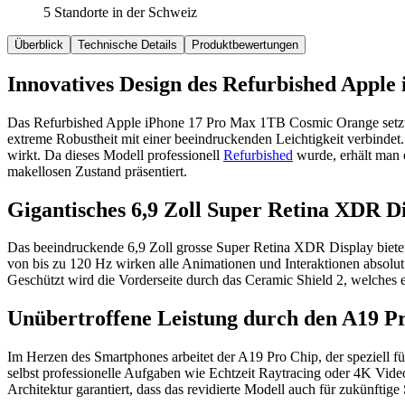
5 Standorte in der Schweiz
Überblick
Technische Details
Produktbewertungen
Innovatives Design des Refurbished Appl
Das Refurbished Apple iPhone 17 Pro Max 1TB Cosmic Orange setzt n
extreme Robustheit mit einer beeindruckenden Leichtigkeit verbindet.
wirkt. Da dieses Modell professionell
Refurbished
wurde, erhält man 
makellosen Zustand präsentiert.
Gigantisches 6,9 Zoll Super Retina XDR D
Das beeindruckende 6,9 Zoll grosse Super Retina XDR Display bietet
von bis zu 120 Hz wirken alle Animationen und Interaktionen absolut fl
Geschützt wird die Vorderseite durch das Ceramic Shield 2, welches ei
Unübertroffene Leistung durch den A19 P
Im Herzen des Smartphones arbeitet der A19 Pro Chip, der speziell f
selbst professionelle Aufgaben wie Echtzeit Raytracing oder 4K Vide
Architektur garantiert, dass das revidierte Modell auch für zukünftige