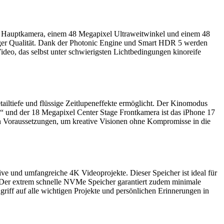
on Hauptkamera, einem 48 Megapixel Ultraweitwinkel und einem 48
iger Qualität. Dank der Photonic Engine und Smart HDR 5 werden
ideo, das selbst unter schwierigsten Lichtbedingungen kinoreife
tailtiefe und flüssige Zeitlupeneffekte ermöglicht. Der Kinomodus
e“ und der 18 Megapixel Center Stage Frontkamera ist das iPhone 17
en Voraussetzungen, um kreative Visionen ohne Kompromisse in die
ive und umfangreiche 4K Videoprojekte. Dieser Speicher ist ideal für
. Der extrem schnelle NVMe Speicher garantiert zudem minimale
riff auf alle wichtigen Projekte und persönlichen Erinnerungen in