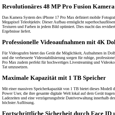
Revolutionäres 48 MP Pro Fusion Kamera
Das Kamera System des iPhone 17 Pro Max definiert mobile Fotograf
Megapixel Teleobjektiv. Dieser Aufbau ermöglicht superhochauflöse
Texturen und Farben in jedem Bild optimiert. Dies macht das revidie
Ergebnisse liefert.
Professionelle Videoaufnahmen mit 4K Dol
Für Videografen bietet das Gerät die Möglichkeit, Aufnahmen in Dolby
und die verbesserte Videostabilisierung sorgen für ruhige, professi
Pro Max zudem perfekt für hochwertiges Livestreaming und Videokonf
Tat umzusetzen.
Maximale Kapazität mit 1 TB Speicher
Mit einer massiven Speicherkapazität von 1 TB bietet dieses Modell d
Power User, die ihre gesamte digitale Welt lokal auf dem Gerät tra
Ladezeiten und eine verzögerungsfreie Dateiverwaltung innerhalb des 
höchster Auflösung.
Fortschrittliche Sicherheit durch Face ID 