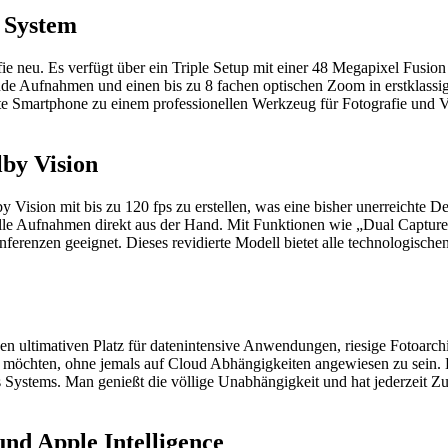
 System
ie neu. Es verfügt über ein Triple Setup mit einer 48 Megapixel Fusi
nde Aufnahmen und einen bis zu 8 fachen optischen Zoom in erstklass
rte Smartphone zu einem professionellen Werkzeug für Fotografie und V
by Vision
 Vision mit bis zu 120 fps zu erstellen, was eine bisher unerreichte De
onelle Aufnahmen direkt aus der Hand. Mit Funktionen wie „Dual Captur
erenzen geeignet. Dieses revidierte Modell bietet alle technologisch
en ultimativen Platz für datenintensive Anwendungen, riesige Fotoarch
gen möchten, ohne jemals auf Cloud Abhängigkeiten angewiesen zu sein
Systems. Man genießt die völlige Unabhängigkeit und hat jederzeit Zug
und Apple Intelligence