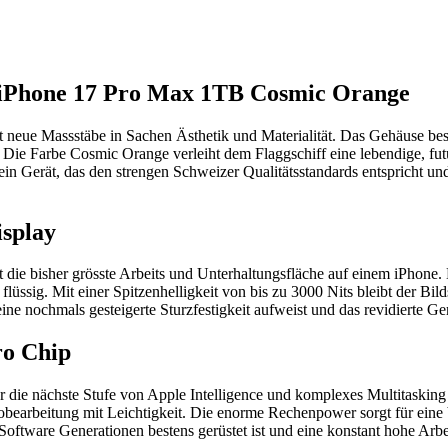
e iPhone 17 Pro Max 1TB Cosmic Orange
eue Massstäbe in Sachen Ästhetik und Materialität. Das Gehäuse best
 Die Farbe Cosmic Orange verleiht dem Flaggschiff eine lebendige, futu
ein Gerät, das den strengen Schweizer Qualitätsstandards entspricht un
isplay
 die bisher grösste Arbeits und Unterhaltungsfläche auf einem iPhone
üssig. Mit einer Spitzenhelligkeit von bis zu 3000 Nits bleibt der Bild
ne nochmals gesteigerte Sturzfestigkeit aufweist und das revidierte Ge
ro Chip
ür die nächste Stufe von Apple Intelligence und komplexes Multitaskin
obearbeitung mit Leichtigkeit. Die enorme Rechenpower sorgt für eine 
 Software Generationen bestens gerüstet ist und eine konstant hohe Arbei