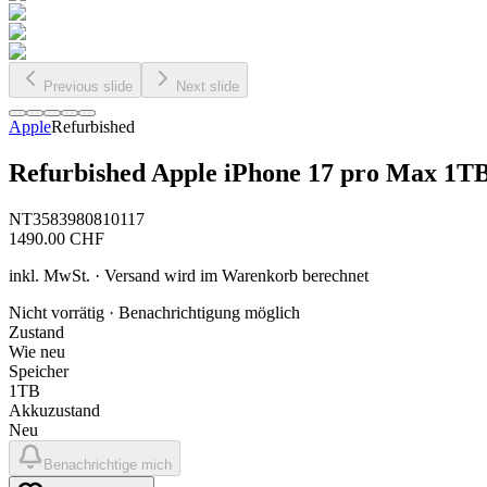
Previous slide
Next slide
Apple
Refurbished
Refurbished Apple iPhone 17 pro Max 1T
NT3583980810117
1490.00
CHF
inkl. MwSt. · Versand wird im Warenkorb berechnet
Nicht vorrätig · Benachrichtigung möglich
Zustand
Wie neu
Speicher
1TB
Akkuzustand
Neu
Benachrichtige mich