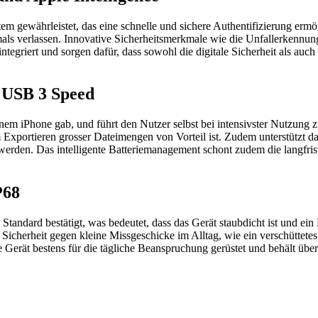
 gewährleistet, das eine schnelle und sichere Authentifizierung ermögl
mals verlassen. Innovative Sicherheitsmerkmale wie die Unfallerkennun
ntegriert und sorgen dafür, dass sowohl die digitale Sicherheit als au
 USB 3 Speed
n einem iPhone gab, und führt den Nutzer selbst bei intensivster Nutzu
 Exportieren grosser Dateimengen von Vorteil ist. Zudem unterstützt 
werden. Das intelligente Batteriemanagement schont zudem die langfrist
P68
andard bestätigt, was bedeutet, dass das Gerät staubdicht ist und ein 
e Sicherheit gegen kleine Missgeschicke im Alltag, wie ein verschüttet
Gerät bestens für die tägliche Beanspruchung gerüstet und behält über 