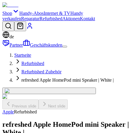
Shop
Handy-Abos
Internet & TV
Handy
verkaufen
Reparatur
Refurbished
Aktionen
Kontakt
de
Partner
Geschäftskunden
Startseite
Refurbished
Refurbished Zubehör
refreshed Apple HomePod mini Speaker | White |
Previous slide
Next slide
Apple
Refurbished
refreshed Apple HomePod mini Speaker |
White |