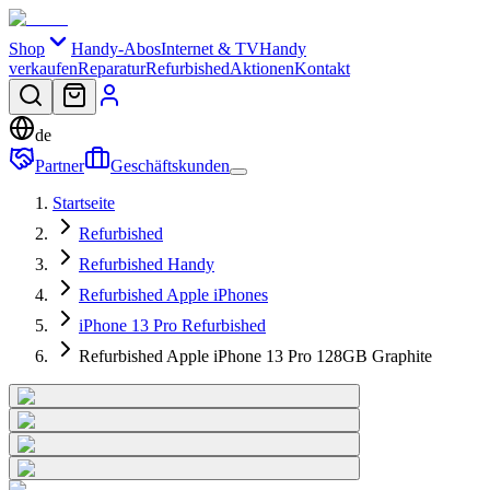
Shop
Handy-Abos
Internet & TV
Handy
verkaufen
Reparatur
Refurbished
Aktionen
Kontakt
de
Partner
Geschäftskunden
Startseite
Refurbished
Refurbished Handy
Refurbished Apple iPhones
iPhone 13 Pro Refurbished
Refurbished Apple iPhone 13 Pro 128GB Graphite