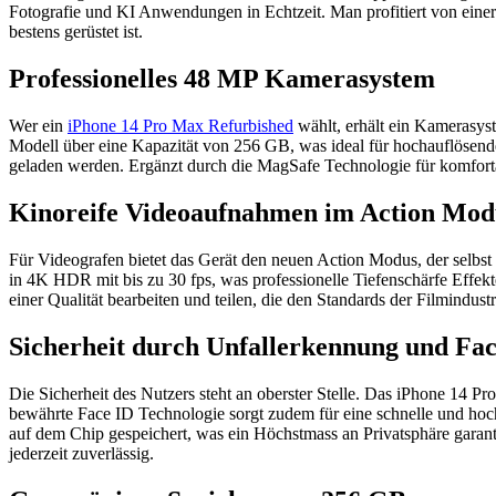
Fotografie und KI Anwendungen in Echtzeit. Man profitiert von eine
bestens gerüstet ist.
Professionelles 48 MP Kamerasystem
Wer ein
iPhone 14 Pro Max Refurbished
wählt, erhält ein Kamerasyst
Modell über eine Kapazität von 256 GB, was ideal für hochauflöse
geladen werden. Ergänzt durch die MagSafe Technologie für komfortabl
Kinoreife Videoaufnahmen im Action Mod
Für Videografen bietet das Gerät den neuen Action Modus, der selb
in 4K HDR mit bis zu 30 fps, was professionelle Tiefenschärfe Effek
einer Qualität bearbeiten und teilen, die den Standards der Filmindu
Sicherheit durch Unfallerkennung und Fac
Die Sicherheit des Nutzers steht an oberster Stelle. Das iPhone 14 P
bewährte Face ID Technologie sorgt zudem für eine schnelle und hoc
auf dem Chip gespeichert, was ein Höchstmass an Privatsphäre garant
jederzeit zuverlässig.