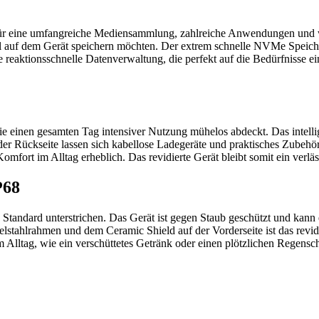
 für eine umfangreiche Mediensammlung, zahlreiche Anwendungen und wi
auf dem Gerät speichern möchten. Der extrem schnelle NVMe Speicher
e reaktionsschnelle Datenverwaltung, die perfekt auf die Bedürfnisse
die einen gesamten Tag intensiver Nutzung mühelos abdeckt. Das intell
er Rückseite lassen sich kabellose Ladegeräte und praktisches Zubehör
mfort im Alltag erheblich. Das revidierte Gerät bleibt somit ein verläs
P68
tandard unterstrichen. Das Gerät ist gegen Staub geschützt und kann e
stahlrahmen und dem Ceramic Shield auf der Vorderseite ist das revidi
m Alltag, wie ein verschüttetes Getränk oder einen plötzlichen Regensch