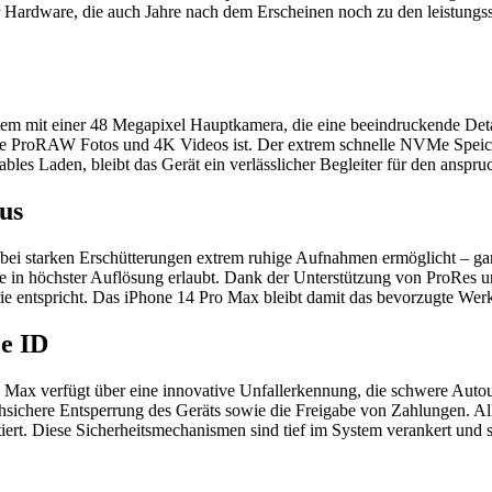
r Hardware, die auch Jahre nach dem Erscheinen noch zu den leistungs
em mit einer 48 Megapixel Hauptkamera, die eine beeindruckende Detail
nde ProRAW Fotos und 4K Videos ist. Der extrem schnelle NVMe Speic
es Laden, bleibt das Gerät ein verlässlicher Begleiter für den anspruch
us
st bei starken Erschütterungen extrem ruhige Aufnahmen ermöglicht – 
te in höchster Auflösung erlaubt. Dank der Unterstützung von ProRes 
strie entspricht. Das iPhone 14 Pro Max bleibt damit das bevorzugte Wer
e ID
ro Max verfügt über eine innovative Unfallerkennung, die schwere Autou
hsichere Entsperrung des Geräts sowie die Freigabe von Zahlungen. Al
iert. Diese Sicherheitsmechanismen sind tief im System verankert und 