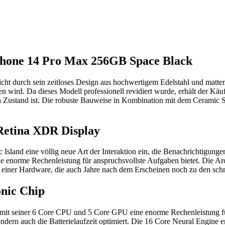
iPhone 14 Pro Max 256GB Space Black
 durch sein zeitloses Design aus hochwertigem Edelstahl und mattem 
chen wird. Da dieses Modell professionell revidiert wurde, erhält der K
Zustand ist. Die robuste Bauweise in Kombination mit dem Ceramic Shie
Retina XDR Display
sland eine völlig neue Art der Interaktion ein, die Benachrichtigungen 
 enorme Rechenleistung für anspruchsvollste Aufgaben bietet. Die Archi
von einer Hardware, die auch Jahre nach dem Erscheinen noch zu den sch
nic Chip
t seiner 6 Core CPU und 5 Core GPU eine enorme Rechenleistung für an
, sondern auch die Batterielaufzeit optimiert. Die 16 Core Neural Engi