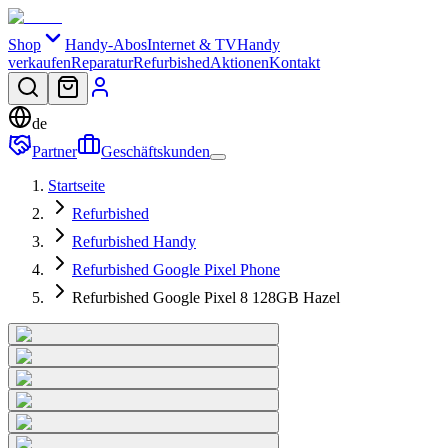
Shop
Handy-Abos
Internet & TV
Handy
verkaufen
Reparatur
Refurbished
Aktionen
Kontakt
de
Partner
Geschäftskunden
Startseite
Refurbished
Refurbished Handy
Refurbished Google Pixel Phone
Refurbished Google Pixel 8 128GB Hazel