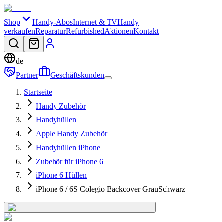
Shop
Handy-Abos
Internet & TV
Handy
verkaufen
Reparatur
Refurbished
Aktionen
Kontakt
de
Partner
Geschäftskunden
Startseite
Handy Zubehör
Handyhüllen
Apple Handy Zubehör
Handyhüllen iPhone
Zubehör für iPhone 6
iPhone 6 Hüllen
iPhone 6 / 6S Colegio Backcover GrauSchwarz