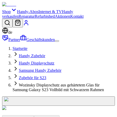
Shop
Handy-Abos
Internet & TV
Handy
verkaufen
Reparatur
Refurbished
Aktionen
Kontakt
de
Partner
Geschäftskunden
Startseite
Handy Zubehör
Handy Displayschutz
Samsung Handy Zubehör
Zubehör für S23
Wozinsky Displayschutz aus gehärtetem Glas für
Samsung Galaxy S23 Vollbild mit Schwarzem Rahmen