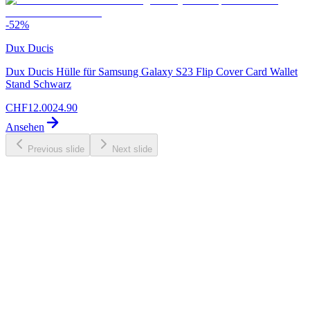
-
52
%
Dux Ducis
Dux Ducis Hülle für Samsung Galaxy S23 Flip Cover Card Wallet
Stand Schwarz
CHF
12.00
24.90
Ansehen
Previous slide
Next slide