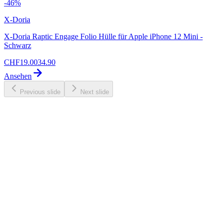
-
46
%
X-Doria
X-Doria Raptic Engage Folio Hülle für Apple iPhone 12 Mini -
Schwarz
CHF
19.00
34.90
Ansehen
Previous slide
Next slide