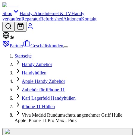
Shop
Handy-Abos
Internet & TV
Handy
verkaufen
Reparatur
Refurbished
Aktionen
Kontakt
de
Partner
Geschäftskunden
Startseite
Handy Zubehör
Handyhüllen
Apple Handy Zubehör
Zubehör für iPhone 11
Karl Lagerfeld Handyhüllen
iPhone 11 Hüllen
Viva Madrid Rundumschutz angenehmer Griff Hülle
Apple iPhone 11 Pro Max - Pink