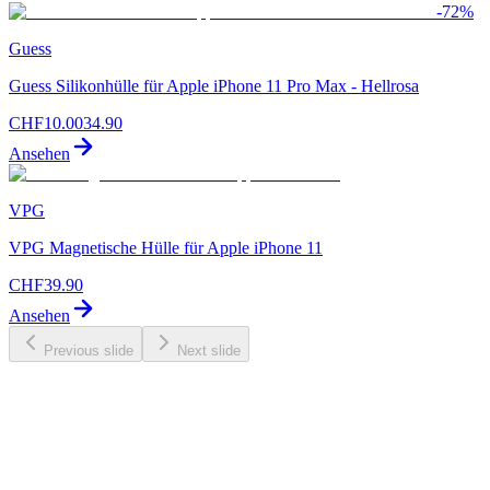
-
72
%
Guess
Guess Silikonhülle für Apple iPhone 11 Pro Max - Hellrosa
CHF
10.00
34.90
Ansehen
VPG
VPG Magnetische Hülle für Apple iPhone 11
CHF
39.90
Ansehen
Previous slide
Next slide