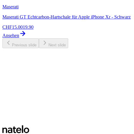
Maserati
Maserati GT Echtcarbon-Hartschale für Apple iPhone Xr - Schwarz
CHF
15.00
19.90
Ansehen
Previous slide
Next slide