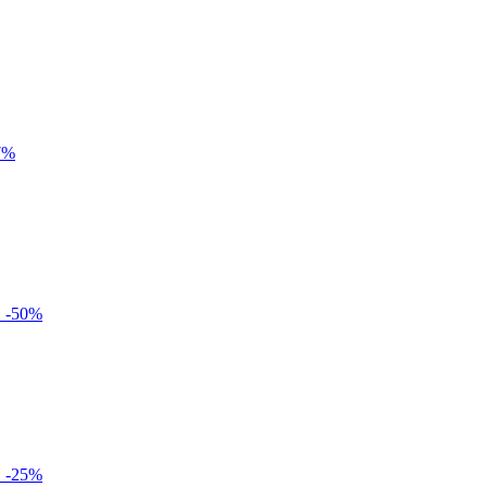
7
%
-
50
%
-
25
%