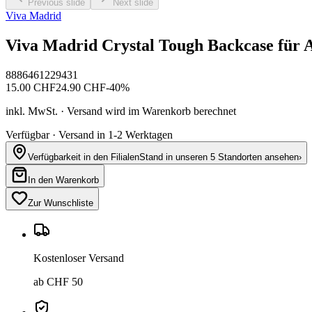
Previous slide
Next slide
Viva Madrid
Viva Madrid Crystal Tough Backcase für A
8886461229431
15.00
CHF
24.90
CHF
-
40
%
inkl. MwSt. · Versand wird im Warenkorb berechnet
Verfügbar · Versand in 1-2 Werktagen
Verfügbarkeit in den Filialen
Stand in unseren 5 Standorten ansehen
›
In den Warenkorb
Zur Wunschliste
Kostenloser Versand
ab CHF 50