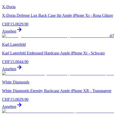
X-Doria
X-Doria Defense Lux Back Case für Apple iPhone Xr - Rosa Glitzer
CHF
15.00
29.90
Ansehen
-
6
Karl Lagerfeld
Karl Lagerfeld Embossed Hardcase Apple iPhone Xr - Schwarz
CHF
15.00
44.90
Ansehen
White Diamonds
White Diamonds Eternity Backcase Apple iPhone XR - Transparent
CHF
15.00
29.90
Ansehen