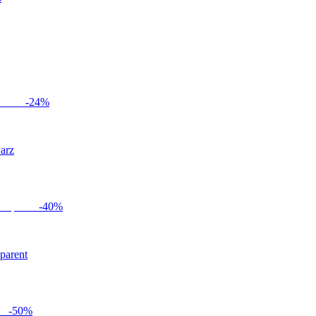
-
24
%
arz
-
40
%
parent
-
50
%