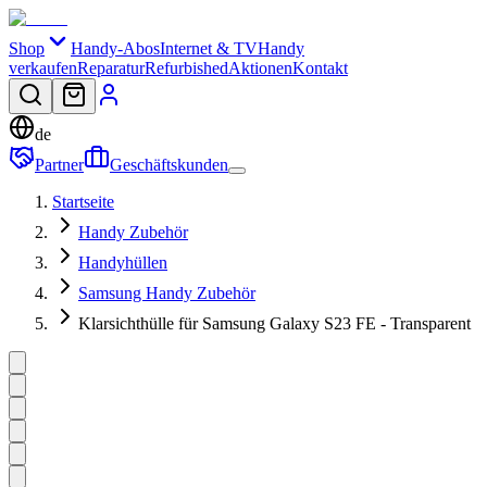
Shop
Handy-Abos
Internet & TV
Handy
verkaufen
Reparatur
Refurbished
Aktionen
Kontakt
de
Partner
Geschäftskunden
Startseite
Handy Zubehör
Handyhüllen
Samsung Handy Zubehör
Klarsichthülle für Samsung Galaxy S23 FE - Transparent