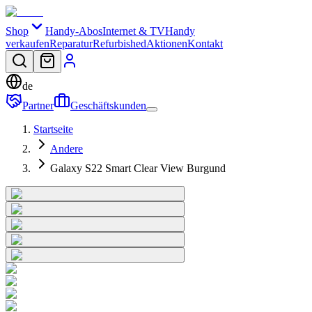
Shop
Handy-Abos
Internet & TV
Handy
verkaufen
Reparatur
Refurbished
Aktionen
Kontakt
de
Partner
Geschäftskunden
Startseite
Andere
Galaxy S22 Smart Clear View Burgund