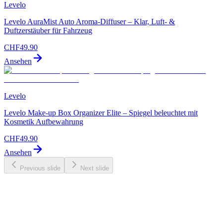
Levelo
Levelo AuraMist Auto Aroma-Diffuser – Klar, Luft- &
Duftzerstäuber für Fahrzeug
CHF
49.90
Ansehen
Levelo
Levelo Make-up Box Organizer Elite – Spiegel beleuchtet mit
Kosmetik Aufbewahrung
CHF
49.90
Ansehen
Previous slide
Next slide