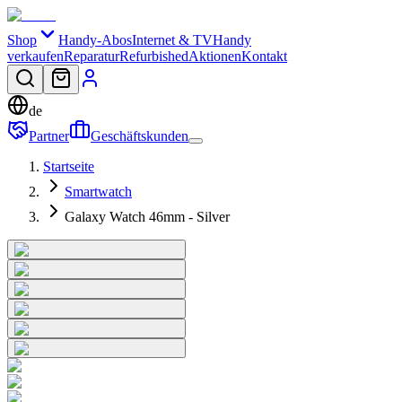
Shop
Handy-Abos
Internet & TV
Handy
verkaufen
Reparatur
Refurbished
Aktionen
Kontakt
de
Partner
Geschäftskunden
Startseite
Smartwatch
Galaxy Watch 46mm - Silver