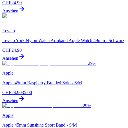
CHF
24.90
Ansehen
Levelo
Levelo York Nylon Watch Armband Apple Watch 49mm - Schwarz
CHF
24.90
Ansehen
-
29
%
Apple
Apple 45mm Raspberry Braided Solo - S/M
CHF
24.90
35.00
Ansehen
-
29
%
Apple
Apple 45mm Sunshine Sport Band - S/M