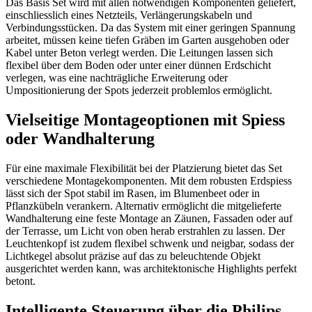
Das Basis Set wird mit allen notwendigen Komponenten geliefert,
einschliesslich eines Netzteils, Verlängerungskabeln und
Verbindungsstücken. Da das System mit einer geringen Spannung
arbeitet, müssen keine tiefen Gräben im Garten ausgehoben oder
Kabel unter Beton verlegt werden. Die Leitungen lassen sich
flexibel über dem Boden oder unter einer dünnen Erdschicht
verlegen, was eine nachträgliche Erweiterung oder
Umpositionierung der Spots jederzeit problemlos ermöglicht.
Vielseitige Montageoptionen mit Spiess
oder Wandhalterung
Für eine maximale Flexibilität bei der Platzierung bietet das Set
verschiedene Montagekomponenten. Mit dem robusten Erdspiess
lässt sich der Spot stabil im Rasen, im Blumenbeet oder in
Pflanzkübeln verankern. Alternativ ermöglicht die mitgelieferte
Wandhalterung eine feste Montage an Zäunen, Fassaden oder auf
der Terrasse, um Licht von oben herab erstrahlen zu lassen. Der
Leuchtenkopf ist zudem flexibel schwenk und neigbar, sodass der
Lichtkegel absolut präzise auf das zu beleuchtende Objekt
ausgerichtet werden kann, was architektonische Highlights perfekt
betont.
Intelligente Steuerung über die Philips