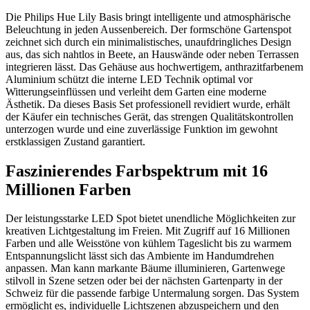
Die Philips Hue Lily Basis bringt intelligente und atmosphärische
Beleuchtung in jeden Aussenbereich. Der formschöne Gartenspot
zeichnet sich durch ein minimalistisches, unaufdringliches Design
aus, das sich nahtlos in Beete, an Hauswände oder neben Terrassen
integrieren lässt. Das Gehäuse aus hochwertigem, anthrazitfarbenem
Aluminium schützt die interne LED Technik optimal vor
Witterungseinflüssen und verleiht dem Garten eine moderne
Ästhetik. Da dieses Basis Set professionell revidiert wurde, erhält
der Käufer ein technisches Gerät, das strengen Qualitätskontrollen
unterzogen wurde und eine zuverlässige Funktion im gewohnt
erstklassigen Zustand garantiert.
Faszinierendes Farbspektrum mit 16
Millionen Farben
Der leistungsstarke LED Spot bietet unendliche Möglichkeiten zur
kreativen Lichtgestaltung im Freien. Mit Zugriff auf 16 Millionen
Farben und alle Weisstöne von kühlem Tageslicht bis zu warmem
Entspannungslicht lässt sich das Ambiente im Handumdrehen
anpassen. Man kann markante Bäume illuminieren, Gartenwege
stilvoll in Szene setzen oder bei der nächsten Gartenparty in der
Schweiz für die passende farbige Untermalung sorgen. Das System
ermöglicht es, individuelle Lichtszenen abzuspeichern und den