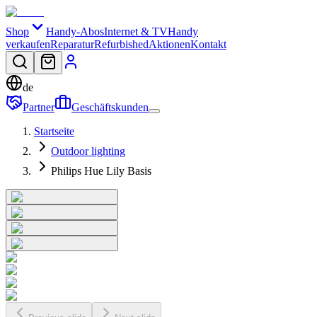
Shop
Handy-Abos
Internet & TV
Handy
verkaufen
Reparatur
Refurbished
Aktionen
Kontakt
de
Partner
Geschäftskunden
Startseite
Outdoor lighting
Philips Hue Lily Basis