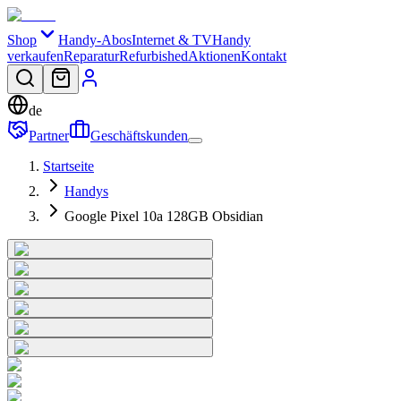
Shop
Handy-Abos
Internet & TV
Handy
verkaufen
Reparatur
Refurbished
Aktionen
Kontakt
de
Partner
Geschäftskunden
Startseite
Handys
Google Pixel 10a 128GB Obsidian