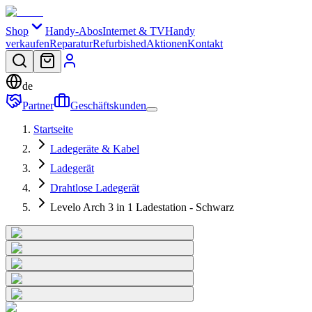
Shop
Handy-Abos
Internet & TV
Handy
verkaufen
Reparatur
Refurbished
Aktionen
Kontakt
de
Partner
Geschäftskunden
Startseite
Ladegeräte & Kabel
Ladegerät
Drahtlose Ladegerät
Levelo Arch 3 in 1 Ladestation - Schwarz