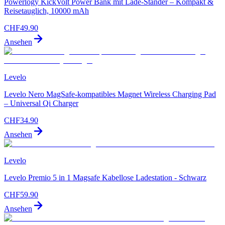
Powerlogy KickVolt Power Bank mit Lade-Ständer – Kompakt &
Reisetauglich, 10000 mAh
CHF
49.90
Ansehen
Levelo
Levelo Nero MagSafe-kompatibles Magnet Wireless Charging Pad
– Universal Qi Charger
CHF
34.90
Ansehen
Levelo
Levelo Premio 5 in 1 Magsafe Kabellose Ladestation - Schwarz
CHF
59.90
Ansehen