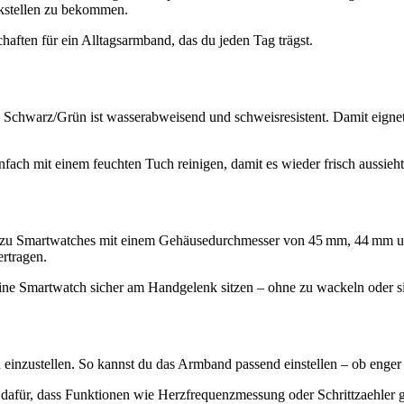
kstellen zu bekommen.
chaften für ein Alltagsarmband, das du jeden Tag trägst.
arz/Grün ist wasserabweisend und schweisresistent. Damit eignet es 
ach mit einem feuchten Tuch reinigen, damit es wieder frisch aussieh
asst zu Smartwatches mit einem Gehäusedurchmesser von 45 mm, 44 mm u
rtragen.
ine Smartwatch sicher am Handgelenk sitzen – ohne zu wackeln oder si
einzustellen. So kannst du das Armband passend einstellen – ob enger fü
 dafür, dass Funktionen wie Herzfrequenzmessung oder Schrittzaehler g