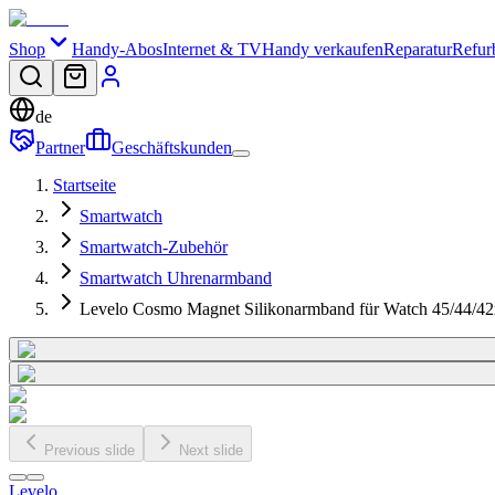
Shop
Handy-Abos
Internet & TV
Handy verkaufen
Reparatur
Refur
de
Partner
Geschäftskunden
Startseite
Smartwatch
Smartwatch-Zubehör
Smartwatch Uhrenarmband
Levelo Cosmo Magnet Silikonarmband für Watch 45/44/4
Previous slide
Next slide
Levelo