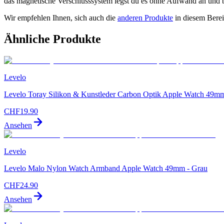
das magnetische Verschlusssystem legst du es ohne Aufwand an und b
Wir empfehlen Ihnen, sich auch die
anderen Produkte
in diesem Bere
Ähnliche Produkte
Levelo
Levelo Toray Silikon & Kunstleder Carbon Optik Apple Watch 49m
CHF
19.90
Ansehen
Levelo
Levelo Malo Nylon Watch Armband Apple Watch 49mm - Grau
CHF
24.90
Ansehen