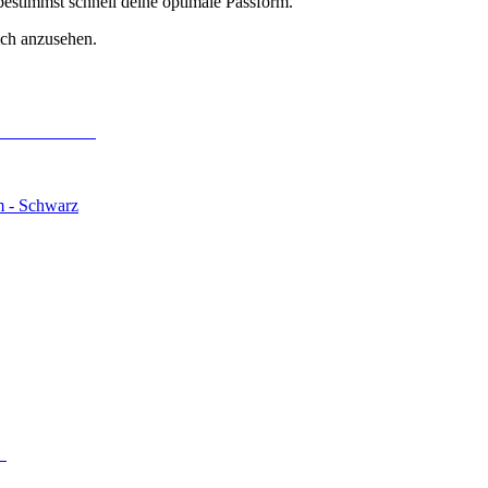
estimmst schnell deine optimale Passform.
ich anzusehen.
m - Schwarz