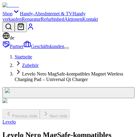
Shop
Handy-Abos
Internet & TV
Handy
verkaufen
Reparatur
Refurbished
Aktionen
Kontakt
de
Partner
Geschäftskunden
Startseite
Zubehör
Levelo Nero MagSafe-kompatibles Magnet Wireless
Charging Pad – Universal Qi Charger
Previous slide
Next slide
Levelo
Levelo Nero MagSafe-kompatibles