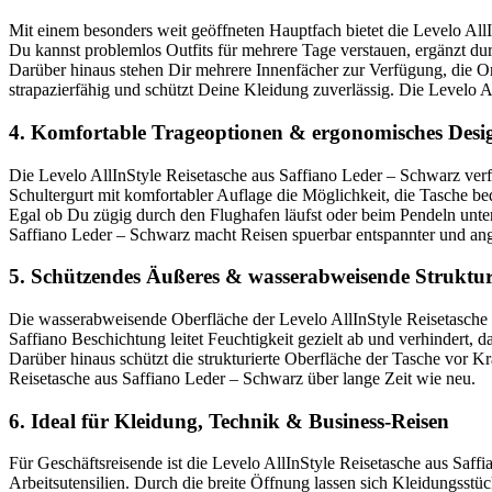
Mit einem besonders weit geöffneten Hauptfach bietet die Levelo AllI
Du kannst problemlos Outfits für mehrere Tage verstauen, ergänzt d
Darüber hinaus stehen Dir mehrere Innenfächer zur Verfügung, die Or
strapazierfähig und schützt Deine Kleidung zuverlässig. Die Levelo A
4. Komfortable Trageoptionen & ergonomisches Desi
Die Levelo AllInStyle Reisetasche aus Saffiano Leder – Schwarz verf
Schultergurt mit komfortabler Auflage die Möglichkeit, die Tasche be
Egal ob Du zügig durch den Flughafen läufst oder beim Pendeln unt
Saffiano Leder – Schwarz macht Reisen spuerbar entspannter und an
5. Schützendes Äußeres & wasserabweisende Struktu
Die wasserabweisende Oberfläche der Levelo AllInStyle Reisetasche 
Saffiano Beschichtung leitet Feuchtigkeit gezielt ab und verhindert, d
Darüber hinaus schützt die strukturierte Oberfläche der Tasche vor Kr
Reisetasche aus Saffiano Leder – Schwarz über lange Zeit wie neu.
6. Ideal für Kleidung, Technik & Business-Reisen
Für Geschäftsreisende ist die Levelo AllInStyle Reisetasche aus Saff
Arbeitsutensilien. Durch die breite Öffnung lassen sich Kleidungsstüc