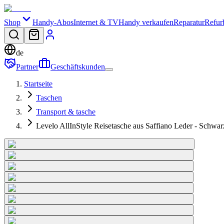
Shop
Handy-Abos
Internet & TV
Handy verkaufen
Reparatur
Refur
de
Partner
Geschäftskunden
Startseite
Taschen
Transport & tasche
Levelo AllInStyle Reisetasche aus Saffiano Leder - Schwar