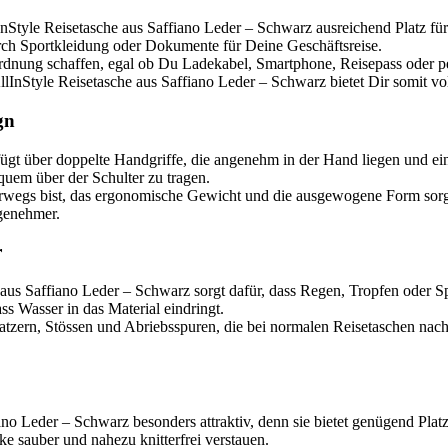
nStyle Reisetasche aus Saffiano Leder – Schwarz ausreichend Platz für
urch Sportkleidung oder Dokumente für Deine Geschäftsreise.
dnung schaffen, egal ob Du Ladekabel, Smartphone, Reisepass oder per
llInStyle Reisetasche aus Saffiano Leder – Schwarz bietet Dir somit vol
gn
ügt über doppelte Handgriffe, die angenehm in der Hand liegen und ein
quem über der Schulter zu tragen.
erwegs bist, das ergonomische Gewicht und die ausgewogene Form sorg
genehmer.
r
aus Saffiano Leder – Schwarz sorgt dafür, dass Regen, Tropfen oder Sp
ass Wasser in das Material eindringt.
atzern, Stössen und Abriebsspuren, die bei normalen Reisetaschen nach k
iano Leder – Schwarz besonders attraktiv, denn sie bietet genügend Pla
ke sauber und nahezu knitterfrei verstauen.