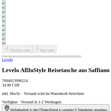
Previous slide
Next slide
Levelo
Levelo AllInStyle Reisetasche aus Saffian
7694015096214
34.90
CHF
inkl. MwSt. · Versand wird im Warenkorb berechnet
Verfügbar · Versand in 1-2 Werktagen
Verfügbarkeit in den Filialen
Stand in unseren 5 Standorten ansehen
›