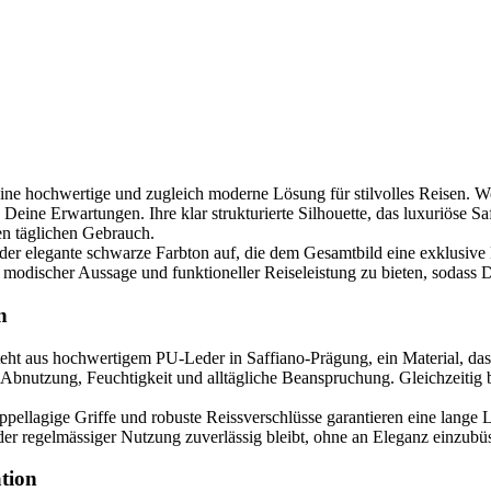
ine hochwertige und zugleich moderne Lösung für stilvolles Reisen. Wen
 Deine Erwartungen. Ihre klar strukturierte Silhouette, das luxuriöse 
den täglichen Gebrauch.
 der elegante schwarze Farbton auf, die dem Gesamtbild eine exklusive
modischer Aussage und funktioneller Reiseleistung zu bieten, sodass Du
n
ht aus hochwertigem PU-Leder in Saffiano-Prägung, ein Material, das si
 Abnutzung, Feuchtigkeit und alltägliche Beanspruchung. Gleichzeitig 
oppellagige Griffe und robuste Reissverschlüsse garantieren eine lange
der regelmässiger Nutzung zuverlässig bleibt, ohne an Eleganz einzubü
tion