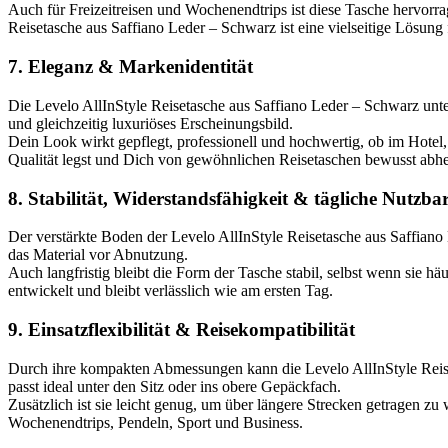
Auch für Freizeitreisen und Wochenendtrips ist diese Tasche hervorr
Reisetasche aus Saffiano Leder – Schwarz ist eine vielseitige Lösung 
7. Eleganz & Markenidentität
Die Levelo AllInStyle Reisetasche aus Saffiano Leder – Schwarz unters
und gleichzeitig luxuriöses Erscheinungsbild.
Dein Look wirkt gepflegt, professionell und hochwertig, ob im Hotel
Qualität legst und Dich von gewöhnlichen Reisetaschen bewusst abhe
8. Stabilität, Widerstandsfähigkeit & tägliche Nutzbar
Der verstärkte Boden der Levelo AllInStyle Reisetasche aus Saffiano 
das Material vor Abnutzung.
Auch langfristig bleibt die Form der Tasche stabil, selbst wenn sie hä
entwickelt und bleibt verlässlich wie am ersten Tag.
9. Einsatzflexibilität & Reisekompatibilität
Durch ihre kompakten Abmessungen kann die Levelo AllInStyle Reise
passt ideal unter den Sitz oder ins obere Gepäckfach.
Zusätzlich ist sie leicht genug, um über längere Strecken getragen z
Wochenendtrips, Pendeln, Sport und Business.