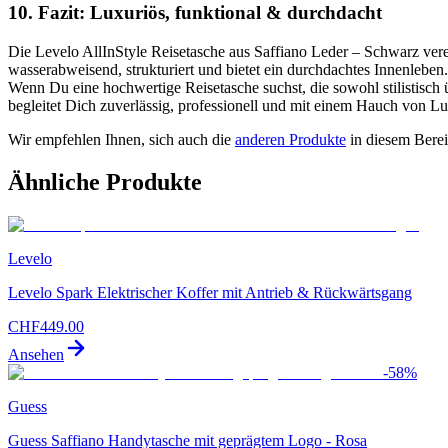
10. Fazit: Luxuriös, funktional & durchdacht
Die Levelo AllInStyle Reisetasche aus Saffiano Leder – Schwarz verein
wasserabweisend, strukturiert und bietet ein durchdachtes Innenleben.
Wenn Du eine hochwertige Reisetasche suchst, die sowohl stilistisch ü
begleitet Dich zuverlässig, professionell und mit einem Hauch von Lu
Wir empfehlen Ihnen, sich auch die
anderen Produkte
in diesem Bere
Ähnliche Produkte
Levelo
Levelo Spark Elektrischer Koffer mit Antrieb & Rückwärtsgang
CHF
449.00
Ansehen
-
58
%
Guess
Guess Saffiano Handytasche mit geprägtem Logo - Rosa