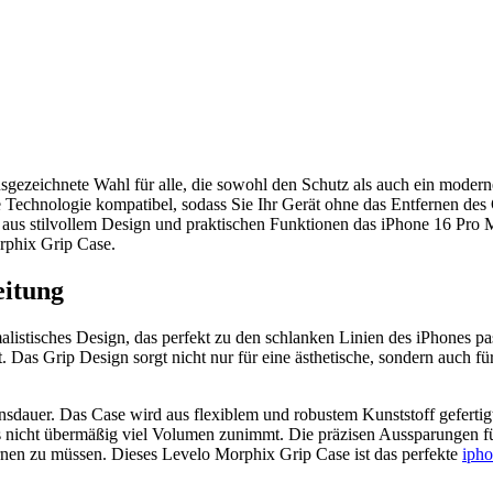
sgezeichnete Wahl für alle, die sowohl den Schutz als auch ein modern
 Technologie kompatibel, sodass Sie Ihr Gerät ohne das Entfernen des 
 stilvollem Design und praktischen Funktionen das iPhone 16 Pro Max 
orphix Grip Case.
eitung
tisches Design, das perfekt zu den schlanken Linien des iPhones passt.
Das Grip Design sorgt nicht nur für eine ästhetische, sondern auch für
sdauer. Das Case wird aus flexiblem und robustem Kunststoff gefertigt, 
s nicht übermäßig viel Volumen zunimmt. Die präzisen Aussparungen für 
rnen zu müssen. Dieses Levelo Morphix Grip Case ist das perfekte
ipho