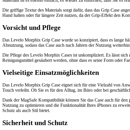
Materials ist es ebenso einfach, es wieder zu entfernen, falls Sie es 
Die griffige Textur des Materials sorgt dafür, dass das Grip Case ang
Hand halten oder für längere Zeit nutzen, da der Grip-Effekt den Kom
Vorsicht und Pflege
Das Levelo Morphix Grip Case wurde so konzipiert, dass es lange hält
Abnutzung, sodass das Case auch nach Jahren der Nutzung weiterhin 
Die Pflege des Levelo Morphix Cases ist unkompliziert. Es lässt si
Reinigungsmittel gesäubert werden, ohne dass es seine Form oder Farbe
Vielseitige Einsatzmöglichkeiten
Das Levelo Morphix Grip Case eignet sich für eine Vielzahl von Anwen
Touch verleiht. Ob Sie es für den Alltag, im Büro oder bei geschäftlic
Dank der MagSafe Kompatibilität können Sie das Case auch für den 
Nutzung zu optimieren und die Funktionalität Ihres iPhones zu erwei
Schutz als auch Stil bietet.
Sicherheit und Schutz