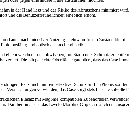
reinigen oder gegen eine andere Hülle austauschen möchten.
enehm in der Hand liegt und das Risiko des Abrutschens minimiert wird.
fort und die Benutzerfreundlichkeit erheblich erhöht.
 und auch nach intensiver Nutzung in einwandfreiem Zustand bleibt. Da
funktionsfähig und optisch ansprechend bleibt.
ch mit einem weichen Tuch abwischen, um Staub oder Schmutz zu entfe
 verliert. Die pflegeleichte Oberfläche garantiert, dass das Case imme
dungen. Es ist nicht nur ein effektiver Schutz für Ihr iPhone, sonder
hen Veranstaltungen verwenden, das Case sorgt stets für eine stilvolle P
praktischen Einsatz mit MagSafe kompatiblen Zubehörteilen verwenden
tern. Darüber hinaus ist das Levelo Morphix Grip Case auch ein ausgeze