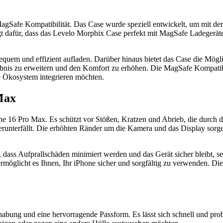
gSafe Kompatibilität. Das Case wurde speziell entwickelt, um mit der
 dafür, dass das Levelo Morphix Case perfekt mit MagSafe Ladegeräte
uem und effizient aufladen. Darüber hinaus bietet das Case die Mögli
nis zu erweitern und den Komfort zu erhöhen. Die MagSafe Kompatibil
ne Ökosystem integrieren möchten.
Max
ne 16 Pro Max. Es schützt vor Stößen, Kratzen und Abrieb, die durch 
erunterfällt. Die erhöhten Ränder um die Kamera und das Display sorgen
ass Aufprallschäden minimiert werden und das Gerät sicher bleibt, sel
 ermöglicht es Ihnen, Ihr iPhone sicher und sorgfältig zu verwenden. D
abung und eine hervorragende Passform. Es lässt sich schnell und prob