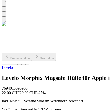
Previous slide
Next slide
Levelo
Levelo Morphix Magsafe Hülle für Apple 
7694015095903
22.00
CHF
29.90
CHF
-
27
%
inkl. MwSt. · Versand wird im Warenkorb berechnet
Verfügbar · Versand in 1-2 Werktagen