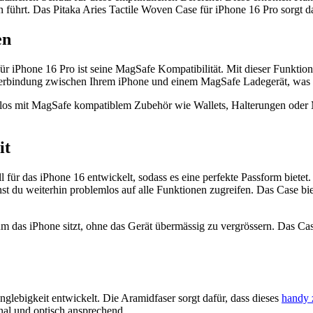
hrt. Das Pitaka Aries Tactile Woven Case für iPhone 16 Pro sorgt daf
en
 iPhone 16 Pro ist seine MagSafe Kompatibilität. Mit dieser Funktion
 Verbindung zwischen Ihrem iPhone und einem MagSafe Ladegerät, was e
los mit MagSafe kompatiblem Zubehör wie Wallets, Halterungen oder
it
 für das iPhone 16 entwickelt, sodass es eine perfekte Passform bietet.
t du weiterhin problemlos auf alle Funktionen zugreifen. Das Case biet
um das iPhone sitzt, ohne das Gerät übermässig zu vergrössern. Das Cas
glebigkeit entwickelt. Die Aramidfaser sorgt dafür, dass dieses
handy 
nal und optisch ansprechend.