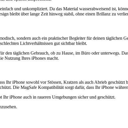
st einfach und unkompliziert. Da das Material wasserabweisend ist, k
gn bleibt über lange Zeit hinweg stabil, ohne einen Brillanz zu verlie
 modisch, sondern auch ein praktischer Begleiter für deinen täglichen
schlechten Lichtverhältnissen gut sichtbar bleibt.
für den täglichen Gebrauch, ob zu Hause, im Büro oder unterwegs. Da
die Nutzung Ihres iPhones macht.
ass Ihr iPhone sowohl vor Stössen, Kratzen als auch Abrieb geschützt b
schützt. Die MagSafe Kompatibilität sorgt dafür, dass Ihr iPhone währe
t Ihr iPhone auch in raueren Umgebungen sicher und geschützt.
nzusehen.