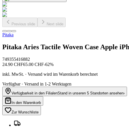
Previous slide
Next slide
Pitaka
Pitaka Aries Tactile Woven Case Apple iP
749355416882
24.90
CHF
65.00
CHF
-
62
%
inkl. MwSt. · Versand wird im Warenkorb berechnet
Verfügbar · Versand in 1-2 Werktagen
Verfügbarkeit in den Filialen
Stand in unseren 5 Standorten ansehen
›
In den Warenkorb
Zur Wunschliste