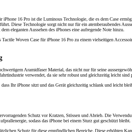
ür iPhone 16 Pro ist die Luminous Technologie, die es dem Case ermögl
führt. Diese Technologie sorgt nicht nur für ein atemberaubendes Auss
t dem eleganten Aussehen des iPhones eine aufregende Note hinzu.
s Tactile Woven Case für iPhone 16 Pro zu einem vielseitigen Accessoire
g
chwertigem Aramidfaser Material, das nicht nur für seine aussergewöhnl
hrtindustrie verwendet, da sie sehr robust und gleichzeitig leicht sind
t, dass Ihr iPhone sitzt und das Gerät gleichzeitig schlank und leicht bl
 hervorragenden Schutz vor Kratzen, Stössen und Abrieb. Die Verwendun
ufprallenergie, sodass das iPhone bei einem Sturz gut geschützt bleibt.
zlichen Schutz für diese empfindlichen Bereiche. Diese erhöhten Kant