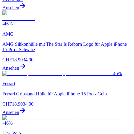
Ansehen
-
46
%
AMG
AMG Silikonhülle mit The Star Is Reborn Logo für Apple iPhone
15 Pro - Schwarz
CHF
18.90
34.90
Ansehen
-
46
%
Ferrari
Ferrari Gripstand Hülle für Apple iPhone 15 Pro - Gelb
CHF
18.90
34.90
Ansehen
-
46
%
U.S. Polo