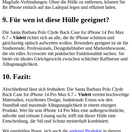
MagSafe-Verbindungen. Ohne die Hülle zu entfernen, können Sie
Ihr iPhone einfach auf das Ladepad legen und effizient laden.
9. Für wen ist diese Hülle geeignet?
Die Santa Barbara Polo Clyde Back Case for iPhone 14 Pro Max
6.7
– Violett
richtet sich an alle, die ihr iPhone schützen und
gleichzeitig optisch aufwerten wollen. Besonders geeignet ist sie für
Studierende, Professionals, Designliebhaber und Markenbewusste,
die ein edles Accessoire mit praktischer Funktionalität suchen. Sie
bietet ein ideales Gleichgewicht zwischen schlichter Raffinesse und
Alltagstauglichkeit.
10. Fazit:
Abschließend lässt sich festhalten: Die Santa Barbara Polo Clyde
Back Case for iPhone 14 Pro Max 6.7
– Violett
vereint hochwertige
Materialien, exzellentes Design, funktionale Extras wie den
Standfuß und maximale Alltagstauglichkeit in einem einzigen
Produkt. Wer für sein iPhone 14 Pro Max eine außergewöhnliche,
stilvolle und robuste Lösung sucht, trifft mit dieser Hülle eine
Entscheidung, die Stil und Schutz meisterhaft kombiniert.
Wir empfehlen Ihnen, sich auch die
anderen Produkte
in diesem