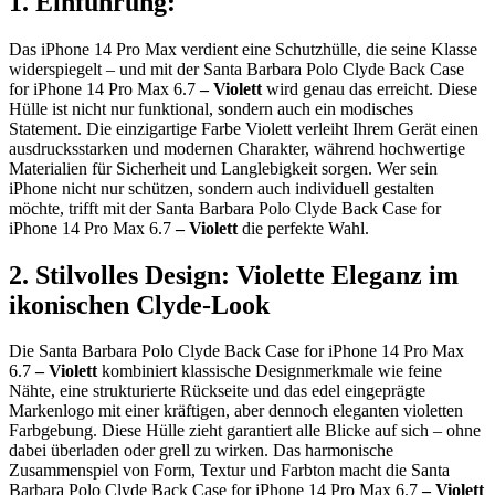
1. Einführung:
Das iPhone 14 Pro Max verdient eine Schutzhülle, die seine Klasse
widerspiegelt – und mit der Santa Barbara Polo Clyde Back Case
for iPhone 14 Pro Max 6.7
– Violett
wird genau das erreicht. Diese
Hülle ist nicht nur funktional, sondern auch ein modisches
Statement. Die einzigartige Farbe Violett verleiht Ihrem Gerät einen
ausdrucksstarken und modernen Charakter, während hochwertige
Materialien für Sicherheit und Langlebigkeit sorgen. Wer sein
iPhone nicht nur schützen, sondern auch individuell gestalten
möchte, trifft mit der Santa Barbara Polo Clyde Back Case for
iPhone 14 Pro Max 6.7
– Violett
die perfekte Wahl.
2. Stilvolles Design: Violette Eleganz im
ikonischen Clyde-Look
Die Santa Barbara Polo Clyde Back Case for iPhone 14 Pro Max
6.7
– Violett
kombiniert klassische Designmerkmale wie feine
Nähte, eine strukturierte Rückseite und das edel eingeprägte
Markenlogo mit einer kräftigen, aber dennoch eleganten violetten
Farbgebung. Diese Hülle zieht garantiert alle Blicke auf sich – ohne
dabei überladen oder grell zu wirken. Das harmonische
Zusammenspiel von Form, Textur und Farbton macht die Santa
Barbara Polo Clyde Back Case for iPhone 14 Pro Max 6.7
– Violett