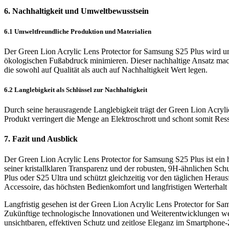
6. Nachhaltigkeit und Umweltbewusstsein
6.1 Umweltfreundliche Produktion und Materialien
Der Green Lion Acrylic Lens Protector for Samsung S25 Plus wird un
ökologischen Fußabdruck minimieren. Dieser nachhaltige Ansatz mach
die sowohl auf Qualität als auch auf Nachhaltigkeit Wert legen.
6.2 Langlebigkeit als Schlüssel zur Nachhaltigkeit
Durch seine herausragende Langlebigkeit trägt der Green Lion Acryli
Produkt verringert die Menge an Elektroschrott und schont somit Ressou
7. Fazit und Ausblick
Der Green Lion Acrylic Lens Protector for Samsung S25 Plus ist ein 
seiner kristallklaren Transparenz und der robusten, 9H-ähnlichen S
Plus oder S25 Ultra und schützt gleichzeitig vor den täglichen Herau
Accessoire, das höchsten Bedienkomfort und langfristigen Werterhalt g
Langfristig gesehen ist der Green Lion Acrylic Lens Protector for S
Zukünftige technologische Innovationen und Weiterentwicklungen wer
unsichtbaren, effektiven Schutz und zeitlose Eleganz im Smartphone-