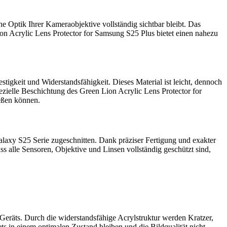
he Optik Ihrer Kameraobjektive vollständig sichtbar bleibt. Das
Lion Acrylic Lens Protector for Samsung S25 Plus bietet einen nahezu
tigkeit und Widerstandsfähigkeit. Dieses Material ist leicht, dennoch
ezielle Beschichtung des Green Lion Acrylic Lens Protector for
eßen können.
laxy S25 Serie zugeschnitten. Dank präziser Fertigung und exakter
s alle Sensoren, Objektive und Linsen vollständig geschützt sind,
Geräts. Durch die widerstandsfähige Acrylstruktur werden Kratzer,
s in einem optimalen Zustand bleiben und die Bildqualität nicht