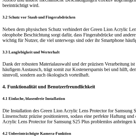
beeinträchtigt wird.
3.2 Schutz vor Staub und Fingerabdrücken
Neben dem physischen Schutz verhindert der Green Lion Acrylic Lens
oleophobe Beschichtung sorgt dafür, dass Fingerabdrücke und andere 
wichtig für Nutzer, die viel unterwegs sind oder ihr Smartphone h
3.3 Langlebigkeit und Werterhalt
Dank der robusten Materialauswahl und der präzisen Verarbeitung ist
häufigem Austausch, trägt somit zur Kostenersparnis bei und hilft, den
sinnvoll, sondern auch ökologisch vorteilhaft.
4. Funktionalität und Benutzerfreundlichkeit
4.1 Einfache, blasenfreie Installation
Die Installation des Green Lion Acrylic Lens Protector for Samsung S
Linsenschutz präzise positionieren, sodass eine perfekte Haftung un
Acrylic Lens Protector for Samsung S25 Plus problemlos anbringen 
4.2 Unbeeinträchtigte Kamera-Funktion