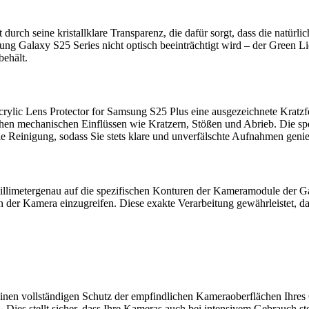
urch seine kristallklare Transparenz, die dafür sorgt, dass die natürlic
msung Galaxy S25 Series nicht optisch beeinträchtigt wird – der Green 
behält.
rylic Lens Protector for Samsung S25 Plus eine ausgezeichnete Kratzfes
ichen mechanischen Einflüssen wie Kratzern, Stößen und Abrieb. Die sp
e Reinigung, sodass Sie stets klare und unverfälschte Aufnahmen geni
llimetergenau auf die spezifischen Konturen der Kameramodule der Ga
der Kamera einzugreifen. Diese exakte Verarbeitung gewährleistet, das
inen vollständigen Schutz der empfindlichen Kameraoberflächen Ihres 
es stellt sicher, dass Ihre Kameras auch bei intensivem Gebrauch stet