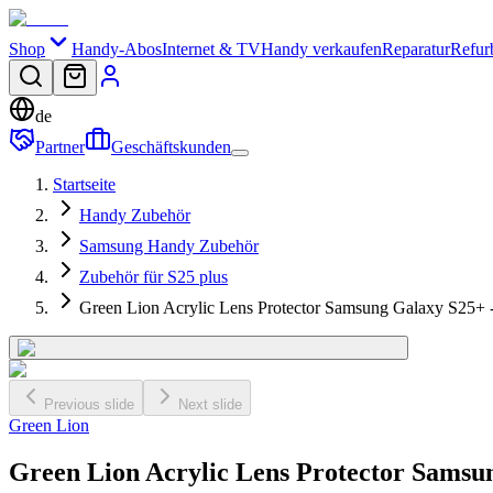
Shop
Handy-Abos
Internet & TV
Handy verkaufen
Reparatur
Refur
de
Partner
Geschäftskunden
Startseite
Handy Zubehör
Samsung Handy Zubehör
Zubehör für S25 plus
Green Lion Acrylic Lens Protector Samsung Galaxy S25+ 
Previous slide
Next slide
Green Lion
Green Lion Acrylic Lens Protector Samsu