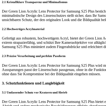
2.1 Kristallklare Transparenz und Minimalismus
Der Green Lion Acrylic Lens Protector for Samsung S25 Plus besticht d
minimalistische Design des Linsenschutzes stellt sicher, dass Ihr Sa
unsichtbaren Schutz, der den originalen Look und die Bildqualität bei
2.2 Hochwertiges Acrylmaterial
Gefertigt aus robustem, hochwertigem Acryl, bietet der Green Lion Ac
extrem strapazierfähig, und schützt Ihre Kameraobjektive vor alltägl
Samsung S25 Plus minimiert zudem Fingerabdrücke und erleichtert di
2.3 Präzise Verarbeitung und perfekte Passform
Der Green Lion Acrylic Lens Protector for Samsung S25 Plus wird mi
Aussparungen passt der Linsenschutz passgenau, ohne in die Funktion 
ohne dass Sie Kompromisse bei der Bildqualität eingehen müssen.
3. Schutzfunktionen und Langlebigkeit
3.1 Umfassender Schutz vor Kratzern und Abrieb
Der Green Lion Acrylic Lens Protector for Samsung S25 Plus bietet e
Abrieb und andere mechanische Beschädigungen effektiv abgefangen. Di