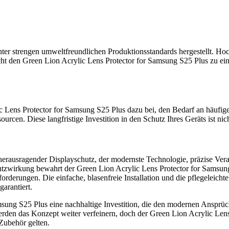
ter strengen umweltfreundlichen Produktionsstandards hergestellt. Ho
t den Green Lion Acrylic Lens Protector for Samsung S25 Plus zu ein
c Lens Protector for Samsung S25 Plus dazu bei, den Bedarf an häufige
rcen. Diese langfristige Investition in den Schutz Ihres Geräts ist nic
herausragender Displayschutz, der modernste Technologie, präzise Vera
chutzwirkung bewahrt der Green Lion Acrylic Lens Protector for Samsun
sforderungen. Die einfache, blasenfreie Installation und die pflegelei
arantiert.
amsung S25 Plus eine nachhaltige Investition, die den modernen Ansprü
den das Konzept weiter verfeinern, doch der Green Lion Acrylic Lens
Zubehör gelten.