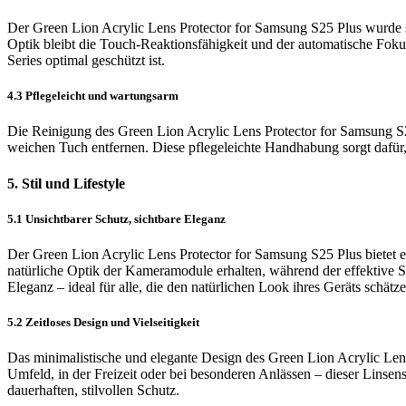
Der Green Lion Acrylic Lens Protector for Samsung S25 Plus wurde so
Optik bleibt die Touch-Reaktionsfähigkeit und der automatische Fok
Series optimal geschützt ist.
4.3 Pflegeleicht und wartungsarm
Die Reinigung des Green Lion Acrylic Lens Protector for Samsung S2
weichen Tuch entfernen. Diese pflegeleichte Handhabung sorgt dafür,
5. Stil und Lifestyle
5.1 Unsichtbarer Schutz, sichtbare Eleganz
Der Green Lion Acrylic Lens Protector for Samsung S25 Plus bietet ei
natürliche Optik der Kameramodule erhalten, während der effektive Sch
Eleganz – ideal für alle, die den natürlichen Look ihres Geräts schätze
5.2 Zeitloses Design und Vielseitigkeit
Das minimalistische und elegante Design des Green Lion Acrylic Lens 
Umfeld, in der Freizeit oder bei besonderen Anlässen – dieser Linsens
dauerhaften, stilvollen Schutz.