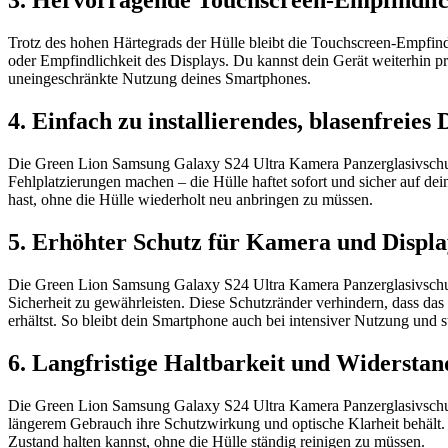
3. Hervorragende Touchscreen-Empfindlic
Trotz des hohen Härtegrads der Hülle bleibt die Touchscreen-Empfindl
oder Empfindlichkeit des Displays. Du kannst dein Gerät weiterhin prä
uneingeschränkte Nutzung deines Smartphones.
4. Einfach zu installierendes, blasenfreies 
Die Green Lion Samsung Galaxy S24 Ultra Kamera Panzerglasivschutz –
Fehlplatzierungen machen – die Hülle haftet sofort und sicher auf d
hast, ohne die Hülle wiederholt neu anbringen zu müssen.
5. Erhöhter Schutz für Kamera und Displa
Die Green Lion Samsung Galaxy S24 Ultra Kamera Panzerglasivschut
Sicherheit zu gewährleisten. Diese Schutzränder verhindern, dass da
erhältst. So bleibt dein Smartphone auch bei intensiver Nutzung und
6. Langfristige Haltbarkeit und Widerstan
Die Green Lion Samsung Galaxy S24 Ultra Kamera Panzerglasivschutz –
längerem Gebrauch ihre Schutzwirkung und optische Klarheit behält.
Zustand halten kannst, ohne die Hülle ständig reinigen zu müssen.