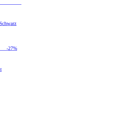
 Schwarz
-
27
%
t