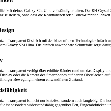
hkeit
ichkeit deines Galaxy S24 Ultra vollständig erhalten. Das 9H Crystal 
zise steuern, ohne dass die Reaktionszeit oder Touch-Empfindlichkeit d
Design
 Transparent lässt sich mit der blassenfreien Technologie einfach un
einem Galaxy S24 Ultra. Die einfach anwendbare Schutzfolie sorgt dafü
y
z – Transparent verfügt über erhöhte Ränder rund um das Display un
s Display oder die Kamera des Smartphones auf harten Oberflächen auf
 ständiger Bewegung in einem einwandfreien Zustand.
dsfähigkeit
 Transparent ist nicht nur kratzfest, sondern auch langlebig. Die hoc
 Sie ist besonders widerstandsfähig gegenüber Fett, Fingerabdrücken 