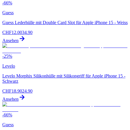
-
66
%
Guess
Guess Lederhülle mit Double Card Slot für Apple iPhone 15 - Weiss
CHF
12.00
34.90
Ansehen
-
25
%
Levelo
Levelo Morphix Silikonhülle mit Silikongriff für Apple iPhone 15 -
Schwarz
CHF
18.90
24.90
Ansehen
-
66
%
Guess