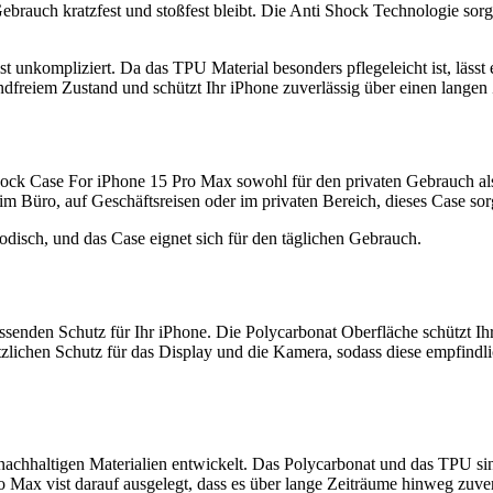
rauch kratzfest und stoßfest bleibt. Die Anti Shock Technologie sorgt
 unkompliziert. Da das TPU Material besonders pflegeleicht ist, läss
ndfreiem Zustand und schützt Ihr iPhone zuverlässig über einen langen
ock Case For iPhone 15 Pro Max sowohl für den privaten Gebrauch als 
im Büro, auf Geschäftsreisen oder im privaten Bereich, dieses Case sor
odisch, und das Case eignet sich für den täglichen Gebrauch.
senden Schutz für Ihr iPhone. Die Polycarbonat Oberfläche schützt Ih
tzlichen Schutz für das Display und die Kamera, sodass diese empfindl
chhaltigen Materialien entwickelt. Das Polycarbonat und das TPU si
Max vist darauf ausgelegt, dass es über lange Zeiträume hinweg zuve