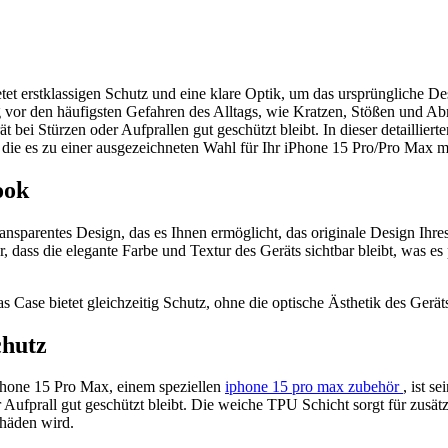
et erstklassigen Schutz und eine klare Optik, um das ursprüngliche D
 vor den häufigsten Gefahren des Alltags, wie Kratzen, Stößen und Abri
t bei Stürzen oder Aufprallen gut geschützt bleibt. In dieser detaillie
die es zu einer ausgezeichneten Wahl für Ihr iPhone 15 Pro/Pro Max 
ook
nsparentes Design, das es Ihnen ermöglicht, das originale Design Ihre
 dass die elegante Farbe und Textur des Geräts sichtbar bleibt, was es p
s Case bietet gleichzeitig Schutz, ohne die optische Ästhetik des Gerät
chutz
hone 15 Pro Max, einem speziellen
iphone 15 pro max zubehör
, ist s
Aufprall gut geschützt bleibt. Die weiche TPU Schicht sorgt für zusät
chäden wird.