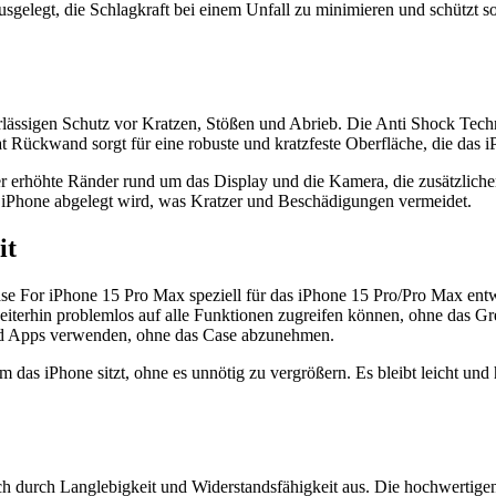
gelegt, die Schlagkraft bei einem Unfall zu minimieren und schützt so
ässigen Schutz vor Kratzen, Stößen und Abrieb. Die Anti Shock Techno
nat Rückwand sorgt für eine robuste und kratzfeste Oberfläche, die das 
erhöhte Ränder rund um das Display und die Kamera, die zusätzlichen
iPhone abgelegt wird, was Kratzer und Beschädigungen vermeidet.
it
For iPhone 15 Pro Max speziell für das iPhone 15 Pro/Pro Max entwick
weiterhin problemlos auf alle Funktionen zugreifen können, ohne das G
und Apps verwenden, ohne das Case abzunehmen.
m das iPhone sitzt, ohne es unnötig zu vergrößern. Es bleibt leicht un
h durch Langlebigkeit und Widerstandsfähigkeit aus. Die hochwertigen