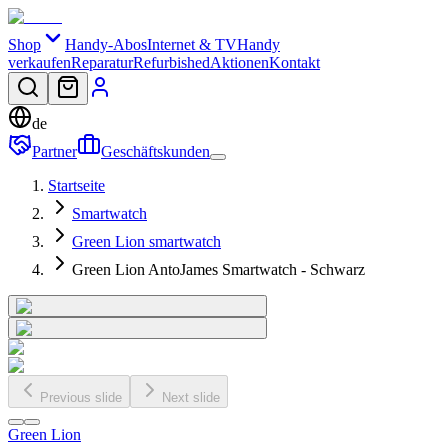
Shop
Handy-Abos
Internet & TV
Handy
verkaufen
Reparatur
Refurbished
Aktionen
Kontakt
de
Partner
Geschäftskunden
Startseite
Smartwatch
Green Lion smartwatch
Green Lion AntoJames Smartwatch - Schwarz
Previous slide
Next slide
Green Lion