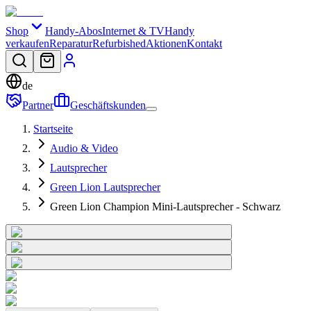
Shop
Handy-Abos
Internet & TV
Handy
verkaufen
Reparatur
Refurbished
Aktionen
Kontakt
de
Partner
Geschäftskunden
Startseite
Audio & Video
Lautsprecher
Green Lion Lautsprecher
Green Lion Champion Mini-Lautsprecher - Schwarz