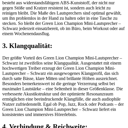
besteht aus widerstandsfähigem ABS-Kunststoff, der nicht nur
gegen Stöße und Kratzer resistent ist, sondern auch leicht zu
reinigen bleibt. Die Maße des Lautsprechers sind optimal gewählt,
um ihn problemlos in der Hand zu halten oder in eine Tasche zu
stecken. So bleibt der Green Lion Champion Mini-Lautsprecher –
Schwarz jederzeit einsatzbereit, ob im Büro, beim Workout oder auf
einem Wochenendausflug.
3. Klangqualität:
Der größte Vorteil des Green Lion Champion Mini-Lautsprecher –
Schwarz ist zweifellos seine Klangqualität. Ausgestattet mit einem
hochwertigen Treiber erzeugt der Green Lion Champion Mini-
Lautsprecher – Schwarz ein ausgewogenes Klangprofil, das sich
durch satte Bässe, klare Mitten und brillante Höhen auszeichnet.
Besonders bemerkenswert ist die geringe Verzerrung selbst bei
maximaler Lautstärke – eine Seltenheit in dieser Größenklasse. Die
verbesserte Akustikstruktur und der optimierte Resonanzraum
ermöglichen eine beeindruckende Klangfülle, die auch audiophile
Nutzer zufriedenstellt. Egal ob Pop, Jazz, Rock oder Podcasts – der
Green Lion Champion Mini-Lautsprecher – Schwarz liefert ein
konsistentes und immersives Hörerlebnis.
4. Verbindung & Reichweite: