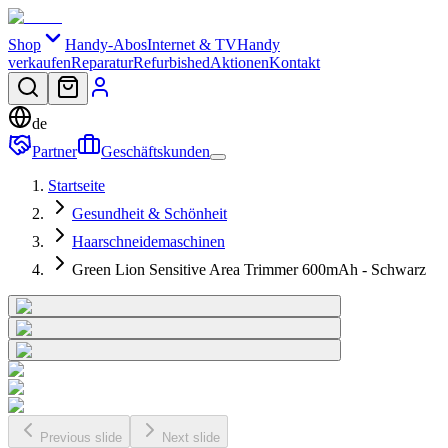
Shop
Handy-Abos
Internet & TV
Handy
verkaufen
Reparatur
Refurbished
Aktionen
Kontakt
de
Partner
Geschäftskunden
Startseite
Gesundheit & Schönheit
Haarschneidemaschinen
Green Lion Sensitive Area Trimmer 600mAh - Schwarz
Previous slide
Next slide