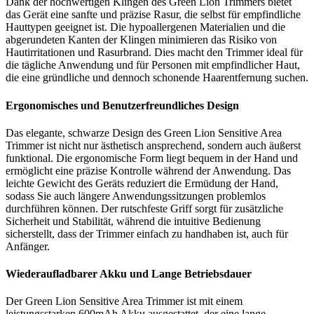
Dank der hochwertigen Klingen des Green Lion Trimmers bietet
das Gerät eine sanfte und präzise Rasur, die selbst für empfindliche
Hauttypen geeignet ist. Die hypoallergenen Materialien und die
abgerundeten Kanten der Klingen minimieren das Risiko von
Hautirritationen und Rasurbrand. Dies macht den Trimmer ideal für
die tägliche Anwendung und für Personen mit empfindlicher Haut,
die eine gründliche und dennoch schonende Haarentfernung suchen.
Ergonomisches und Benutzerfreundliches Design
Das elegante, schwarze Design des Green Lion Sensitive Area
Trimmer ist nicht nur ästhetisch ansprechend, sondern auch äußerst
funktional. Die ergonomische Form liegt bequem in der Hand und
ermöglicht eine präzise Kontrolle während der Anwendung. Das
leichte Gewicht des Geräts reduziert die Ermüdung der Hand,
sodass Sie auch längere Anwendungssitzungen problemlos
durchführen können. Der rutschfeste Griff sorgt für zusätzliche
Sicherheit und Stabilität, während die intuitive Bedienung
sicherstellt, dass der Trimmer einfach zu handhaben ist, auch für
Anfänger.
Wiederaufladbarer Akku und Lange Betriebsdauer
Der Green Lion Sensitive Area Trimmer ist mit einem
leistungsstarken 600mAh Akku ausgestattet, der eine lange