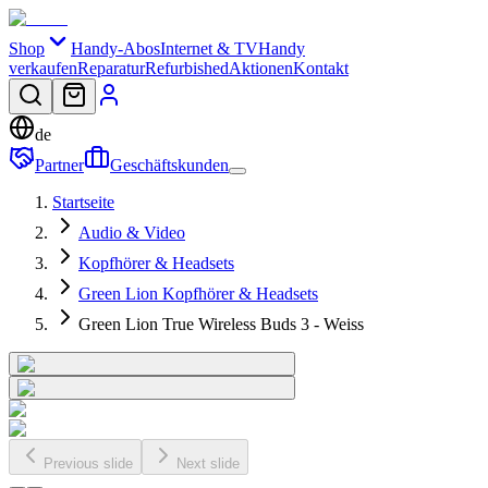
Shop
Handy-Abos
Internet & TV
Handy
verkaufen
Reparatur
Refurbished
Aktionen
Kontakt
de
Partner
Geschäftskunden
Startseite
Audio & Video
Kopfhörer & Headsets
Green Lion Kopfhörer & Headsets
Green Lion True Wireless Buds 3 - Weiss
Previous slide
Next slide