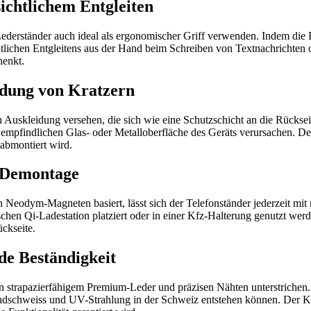
ichtlichem Entgleiten
derständer auch ideal als ergonomischer Griff verwenden. Indem die Fi
lichen Entgleitens aus der Hand beim Schreiben von Textnachrichten o
henkt.
idung von Kratzern
 Auskleidung versehen, die sich wie eine Schutzschicht an die Rücksei
 empfindlichen Glas- oder Metalloberfläche des Geräts verursachen. D
 abmontiert wird.
 Demontage
en Neodym-Magneten basiert, lässt sich der Telefonständer jederzeit 
ischen Qi-Ladestation platziert oder in einer Kfz-Halterung genutzt wer
ückseite.
de Beständigkeit
strapazierfähigem Premium-Leder und präzisen Nähten unterstrichen. Da
ndschweiss und UV-Strahlung in der Schweiz entstehen können. Der 