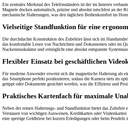
Ein zentrales Merkmal des Telefonständers ist der im Inneren verbau
Magnete docken automatisch, präzise und absolut rutschfest an der R
mechanische Halterungen, was den täglichen Bedienkomfort im Homeoffi
Vielseitige Standfunktion für eine ergono
Die durchdachte Konstruktion des Zubehörs lässt sich im Handumdrehe
das komfortable Lesen von Nachrichten und Dokumenten oder im Quer
Nackenmuskulatur und ermöglicht eine absolut entspannte Systemnaviga
Flexibler Einsatz bei geschäftlichen Vide
Für moderne Anwender erweist sich die magnetische Halterung als ein
das Smartphone perfekt positionieren, sodass die Kamera stets im o
getippt oder Dokumente gesichtet werden, was die Effizienz und Prod
Praktisches Kartenfach für maximale Una
Neben der reinen Halterungs- und Standfunktion bietet das Zubehör ei
Verstauen von wichtigen Ausweisen, Kreditkarten oder Visitenkarten d
eine sperrige Geldbörse bei kurzen Erledigungen oder beim Pendeln