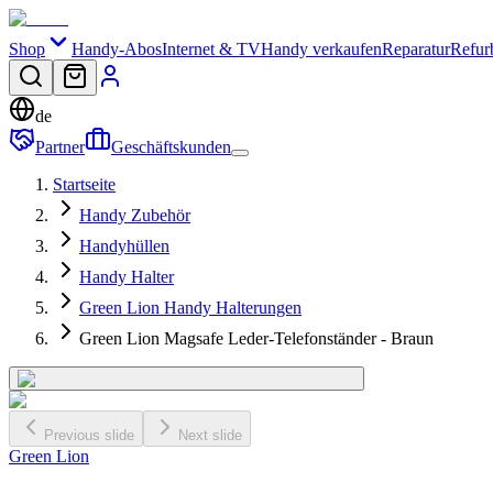
Shop
Handy-Abos
Internet & TV
Handy verkaufen
Reparatur
Refur
de
Partner
Geschäftskunden
Startseite
Handy Zubehör
Handyhüllen
Handy Halter
Green Lion Handy Halterungen
Green Lion Magsafe Leder-Telefonständer - Braun
Previous slide
Next slide
Green Lion