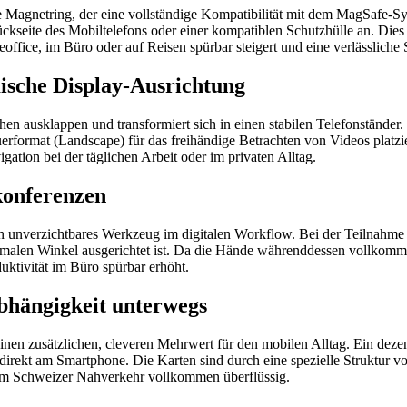
te Magnetring, der eine vollständige Kompatibilität mit dem MagSafe-Sy
ückseite des Mobiltelefons oder einer kompatiblen Schutzhülle an. Di
ce, im Büro oder auf Reisen spürbar steigert und eine verlässliche Sta
mische Display-Ausrichtung
n ausklappen und transformiert sich in einen stabilen Telefonständer.
format (Landscape) für das freihändige Betrachten von Videos platzie
tion bei der täglichen Arbeit oder im privaten Alltag.
okonferenzen
 unverzichtbares Werkzeug im digitalen Workflow. Bei der Teilnahme an
ptimalen Winkel ausgerichtet ist. Da die Hände währenddessen vollkom
uktivität im Büro spürbar erhöht.
bhängigkeit unterwegs
nen zusätzlichen, cleveren Mehrwert für den mobilen Alltag. Ein dezent 
irekt am Smartphone. Die Karten sind durch eine spezielle Struktur vo
 im Schweizer Nahverkehr vollkommen überflüssig.