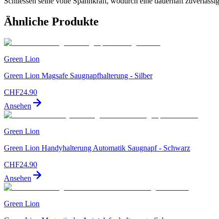
Schliessen seine volle Spannkraft, wodurch eine dauerhaft zuverlässige
Ähnliche Produkte
Green Lion
Green Lion Magsafe Saugnapfhalterung - Silber
CHF
24.90
Ansehen
Green Lion
Green Lion Handyhalterung Automatik Saugnapf - Schwarz
CHF
24.90
Ansehen
Green Lion