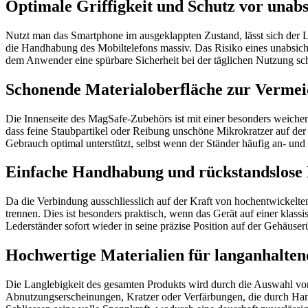
Optimale Griffigkeit und Schutz vor unabs
Nutzt man das Smartphone im ausgeklappten Zustand, lässt sich der Le
die Handhabung des Mobiltelefons massiv. Das Risiko eines unabsicht
dem Anwender eine spürbare Sicherheit bei der täglichen Nutzung sc
Schonende Materialoberfläche zur Verme
Die Innenseite des MagSafe-Zubehörs ist mit einer besonders weichen
dass feine Staubpartikel oder Reibung unschöne Mikrokratzer auf der
Gebrauch optimal unterstützt, selbst wenn der Ständer häufig an- und
Einfache Handhabung und rückstandslose
Da die Verbindung ausschliesslich auf der Kraft von hochentwickelt
trennen. Dies ist besonders praktisch, wenn das Gerät auf einer klass
Lederständer sofort wieder in seine präzise Position auf der Gehäuser
Hochwertige Materialien für langanhalten
Die Langlebigkeit des gesamten Produkts wird durch die Auswahl von 
Abnutzungserscheinungen, Kratzer oder Verfärbungen, die durch Ha