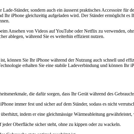
r Lade-Ständer, sondern auch ein äusserst praktisches Accessoire für 
Ihr iPhone gleichzeitig aufgeladen wird. Der Ständer ermöglicht es I
nnen.
 beim Ansehen von Videos auf YouTube oder Netflix zu verwenden, ohne
er ablegen, während Sie es weiterhin effizient nutzen.
 können Sie Ihr iPhone während der Nutzung auch schnell und effizien
chnologie erhalten Sie eine stabile Ladeverbindung und können Ihr i
eitsmerkmale, die dafür sorgen, dass Ihr Gerät während des Gebrauchs 
hone immer fest und sicher auf dem Ständer, sodass es nicht verrutscht
t überhitzt, indem er eine gleichmässige Wärmeableitung gewährleistet,
auf jeder Oberfläche sicher steht, ohne zu kippen oder zu wackeln.