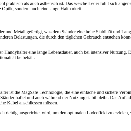
hl praktisch als auch ästhetisch ist. Das weiche Leder fühlt sich ange
e Optik, sondern auch eine lange Haltbarkeit.
nd Metall gefertigt, was dem Ständer eine hohe Stabilität und Langleb
eren Belastungen, die durch den täglichen Gebrauch entstehen können. D
-Handyhalter eine lange Lebensdauer, auch bei intensiver Nutzung. Der
onalität beibehält.
er ist die MagSafe-Technologie, die eine einfache und sichere Verb
änder haftet und auch während der Nutzung stabil bleibt. Das Auflade
iche Kabel anschliessen müssen.
ch richtig ausgerichtet wird, um den optimalen Ladeeffekt zu erzielen