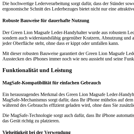
Die hochwertige Lederverarbeitung sorgt dafür, dass der Ständer sowo
ergonomische Schnitt des Lederbezuges bietet nicht nur eine attraktiv
Robuste Bauweise für dauerhafte Nutzung
Der Green Lion Magsafe Leder-Handyhalter wurde aus robustem Leder u
sondern auch widerstandsfähig gegenüber Kratzern, Abnutzung und and
jeder Oberfläche steht, ohne dass er kippt oder umfallen kann.
Mit dieser robusten Bauweise garantiert der Green Lion Magsafe Leder
Ausstecken des iPhones immer noch wie neu aussieht und seine Funkti
Funktionalität und Leistung
MagSafe-Kompatibilität für einfachen Gebrauch
Ein herausragendes Merkmal des Green Lion Magsafe Leder-Handyhalt
MagSafe-Mechanismus sorgt dafür, dass Ihr iPhone mühelos auf dem St
während des Gebrauchs effizient geladen wird, ohne dass Sie zusätzl
Die MagSafe-Technologie sorgt auch dafür, dass Ihr iPhone automatis
das Gerät richtig zu platzieren.
Vielseitigkeit bei der Verwendung