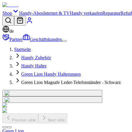
Shop
Handy-Abos
Internet & TV
Handy verkaufen
Reparatur
Refur
de
Partner
Geschäftskunden
Startseite
Handy Zubehör
Handy Halter
Green Lion Handy Halterungen
Green Lion Magsafe Leder-Telefonständer - Schwarz
Previous slide
Next slide
Green Lion