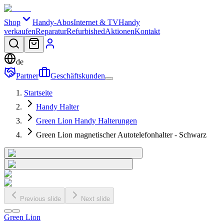
Shop
Handy-Abos
Internet & TV
Handy
verkaufen
Reparatur
Refurbished
Aktionen
Kontakt
de
Partner
Geschäftskunden
Startseite
Handy Halter
Green Lion Handy Halterungen
Green Lion magnetischer Autotelefonhalter - Schwarz
Previous slide
Next slide
Green Lion