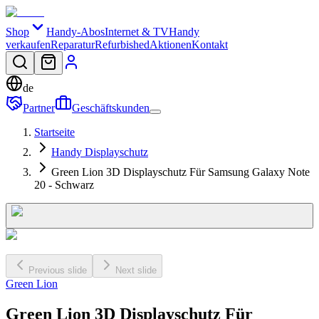
Shop
Handy-Abos
Internet & TV
Handy
verkaufen
Reparatur
Refurbished
Aktionen
Kontakt
de
Partner
Geschäftskunden
Startseite
Handy Displayschutz
Green Lion 3D Displayschutz Für Samsung Galaxy Note
20 - Schwarz
Previous slide
Next slide
Green Lion
Green Lion 3D Displayschutz Für