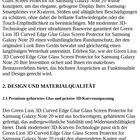
Glass Screen Protector for Samsung Galaxy Note 20 wurde
konzipiert, um das elegante, gebogene Display Ihres Samsung-
Smartphones vor Kratzern, Stößen und alltäglichen Beschädigungen
zu schützen, ohne dabei die brillante Farbwiedergabe oder die
Touch-Empfindlichkeit zu beeinträchtigen. Mit modernster 3D-
Technologie und einer ultradünnen Bauweise garantiert der Green
Lion 3D Curved Edge Glue Glass Screen Protector for Samsung
Galaxy Note 20 einen vollumfänglichen Rundumschutz, der den
originalen Look Ihres Geräts bewahrt und gleichzeitig einen
langfristigen Werterhalt unterstützt. Erleben Sie, wie der Green Lion
3D Curved Edge Glue Glass Screen Protector for Samsung Galaxy
Note 20 Ihre Investition sichert und Ihnen ein makelloses
Benutzererlebnis bietet, das höchsten Ansprüchen an Funktionalität
und Design gerecht wird.
2. DESIGN UND MATERIALQUALITÄT
2.1 Premium-gehärtetes Glas und präzise 3D-Kurvenanpassung
Der Green Lion 3D Curved Edge Glue Glass Screen Protector for
Samsung Galaxy Note 20 wird aus hochwertigem, gehärtetem Glas
gefertigt, das außergewöhnliche Stabilität und Widerstandsfähigkeit
bietet. Dank modernster 3D-Kurven-Technologie passt sich der
Green Lion 3D Curved Edge Glue Glass Screen Protector for
Samsung Galaxy Note 20 exakt den abgerundeten Kanten und