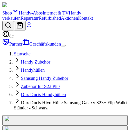
Shop
Handy-Abos
Internet & TV
Handy
verkaufen
Reparatur
Refurbished
Aktionen
Kontakt
de
Partner
Geschäftskunden
Startseite
Handy Zubehör
Handyhüllen
Samsung Handy Zubehör
Zubehör für S23 Plus
Dux Ducis Handyhüllen
Dux Ducis Hivo Hülle Samsung Galaxy S23+ Flip Wallet
Ständer - Schwarz