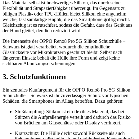
Das Material selbst ist hochwertiges Silikon, das durch seine
Flexibilität und Strapazierfähigkeit überzeugt. Im Gegensatz zu
billigen Plastik- oder TPU-Hüllen bietet Silikon eine angenehm
weiche, fast samtartige Haptik, die das Smartphone griffig macht.
Gleichzeitig ist es rutschfest, sodass die Gefahr, dass das Gerät aus
der Hand gleitet, deutlich reduziert wird.
Die Innenseite der OPPO Reno8 Pro 5G Silikon Schutzhülle –
Schwarz ist glatt verarbeitet, wodurch die empfindliche
Glasrückseite vor Mikrokratzern geschützt bleibt. Selbst nach
längerem Einsatz behält die Hülle ihre Form und zeigt keine
sichtbaren Abnutzungserscheinungen.
3. Schutzfunktionen
Ein zentrales Kaufargument für die OPPO Reno8 Pro 5G Silikon
Schutzhülle – Schwarz ist ihr zuverlässiger Schutz vor typischen
Schäden, die Smartphones im Alltag betreffen. Dazu gehören:
Stoßdämpfung: Silikon ist ein flexibles Material, das bei
Stürzen die Aufprallenergie verteilt und dadurch das Risiko
von Brüchen am Glasgehäuse oder Display verringert.
Kratzschutz: Die Hülle deckt sowohl Rückseite als auch
Seitenrahmen vollständig ab und verhindert so Kratzer durch