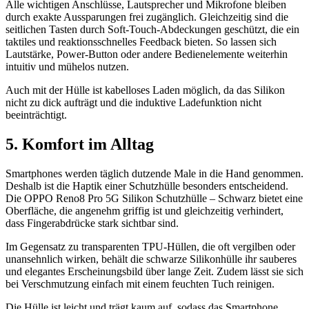
Alle wichtigen Anschlüsse, Lautsprecher und Mikrofone bleiben
durch exakte Aussparungen frei zugänglich. Gleichzeitig sind die
seitlichen Tasten durch Soft-Touch-Abdeckungen geschützt, die ein
taktiles und reaktionsschnelles Feedback bieten. So lassen sich
Lautstärke, Power-Button oder andere Bedienelemente weiterhin
intuitiv und mühelos nutzen.
Auch mit der Hülle ist kabelloses Laden möglich, da das Silikon
nicht zu dick aufträgt und die induktive Ladefunktion nicht
beeinträchtigt.
5. Komfort im Alltag
Smartphones werden täglich dutzende Male in die Hand genommen.
Deshalb ist die Haptik einer Schutzhülle besonders entscheidend.
Die OPPO Reno8 Pro 5G Silikon Schutzhülle – Schwarz bietet eine
Oberfläche, die angenehm griffig ist und gleichzeitig verhindert,
dass Fingerabdrücke stark sichtbar sind.
Im Gegensatz zu transparenten TPU-Hüllen, die oft vergilben oder
unansehnlich wirken, behält die schwarze Silikonhülle ihr sauberes
und elegantes Erscheinungsbild über lange Zeit. Zudem lässt sie sich
bei Verschmutzung einfach mit einem feuchten Tuch reinigen.
Die Hülle ist leicht und trägt kaum auf, sodass das Smartphone