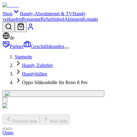
Shop
Handy-Abos
Internet & TV
Handy
verkaufen
Reparatur
Refurbished
Aktionen
Kontakt
de
Partner
Geschäftskunden
Startseite
Handy Zubehör
Handyhüllen
Oppo Silikonhülle für Reno 8 Pro
Previous slide
Next slide
Oppo