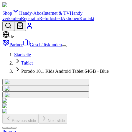
Shop
Handy-Abos
Internet & TV
Handy
verkaufen
Reparatur
Refurbished
Aktionen
Kontakt
de
Partner
Geschäftskunden
Startseite
Tablet
Porodo 10.1 Kids Android Tablet 64GB - Blue
Previous slide
Next slide
Porodo